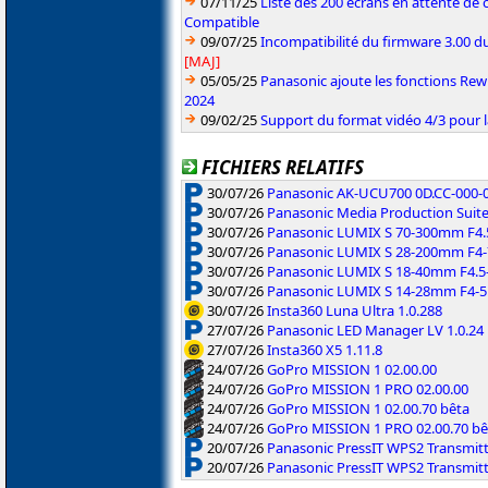
07/11/25
Liste des 200 écrans en attente de 
Compatible
09/07/25
Incompatibilité du firmware 3.00 du
[MAJ]
05/05/25
Panasonic ajoute les fonctions Re
2024
09/02/25
Support du format vidéo 4/3 pour 
FICHIERS RELATIFS
30/07/26
Panasonic AK-UCU700 0D.CC-000-01
30/07/26
Panasonic Media Production Suite
30/07/26
Panasonic LUMIX S 70-300mm F4.5-
30/07/26
Panasonic LUMIX S 28-200mm F4-7.
30/07/26
Panasonic LUMIX S 18-40mm F4.5-
30/07/26
Panasonic LUMIX S 14-28mm F4-5.
30/07/26
Insta360 Luna Ultra 1.0.288
27/07/26
Panasonic LED Manager LV 1.0.24
27/07/26
Insta360 X5 1.11.8
24/07/26
GoPro MISSION 1 02.00.00
24/07/26
GoPro MISSION 1 PRO 02.00.00
24/07/26
GoPro MISSION 1 02.00.70 bêta
24/07/26
GoPro MISSION 1 PRO 02.00.70 bê
20/07/26
Panasonic PressIT WPS2 Transmitte
20/07/26
Panasonic PressIT WPS2 Transmit