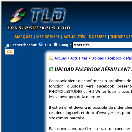
MARQUES
|
MES DRIVERS
|
ACTUALITÉS
|
DOSSIERS
|
INDISPENS
Rechercher sur
TLD
Google
Accueil
>
Actualités
>
Upload Facebook défai
UPLOAD FACEBOOK DÉFAILLANT 
Panasonic vient de confirmer un problème de
fonction d'upload vers Facebook présente
PHOTOfunSTUDIO et HD Writer fournis avec le
les caméscopes de la marque.
Il est en effet devenu impossible de s'identifi
ces deux logiciels et donc d'envoyer des photo
site communautaire.
Panasonic annonce être en train de chercher 