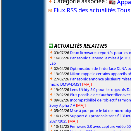
Catégorie associée :
Appa
Flux RSS des actualités Tou
ACTUALITÉS RELATIVES
03/07/26
Deux firmwares reportés pour les o
16/06/26
Panasonic suspend la mise à jour 
Lab
02/04/26
Optimisation de l'interface DLNA p
19/03/26
Nikon rappelle certains appareils ph
27/02/26
Panasonic annonce plusieurs mises
micro DMW-DMS1
[MAJ]
19/02/26
Lens Utility 5.0 pour les objectifs
17/02/26
Plus possible de s'authentifier ave
09/02/26
Incompatibilité de l'objectif Tamro
Sony Alpha 7 V
[MAJ]
05/02/26
Mise à jour pour le kit de micro-obje
16/12/25
Support du protocole sans fil Blue
2024/2025
[MAJ]
10/12/25
Firmware 2.0 avec capture vidéo 5