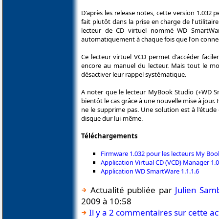
D'après les release notes, cette version 1.032 p
fait plutôt dans la prise en charge de l'utilita
lecteur de CD virtuel nommé WD SmartWare 
automatiquement à chaque fois que l'on connect
Ce lecteur virtuel VCD permet d'accéder facil
encore au manuel du lecteur. Mais tout le mon
désactiver leur rappel systématique.
A noter que le lecteur MyBook Studio (+WD Sma
bientôt le cas grâce à une nouvelle mise à jour.
ne le supprime pas. Une solution est à l'étud
disque dur lui-même.
Téléchargements
Firmware 1.032 pour les lecteurs My Boo
Application Virtual CD (VCD) Manager 1.0
Application WD SmartWare 1.1.1.6
Actualité publiée par
Julien Sam
2009 à 10:58
Il y a 2 commentaires sur cette ac