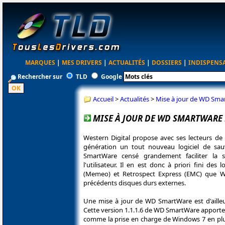
MARQUES
|
MES DRIVERS
|
ACTUALITÉS
|
DOSSIERS
|
INDISPENS
Rechercher sur
TLD
Google
Accueil
>
Actualités
>
Mise à jour de WD Sma
MISE À JOUR DE WD SMARTWARE 
Western Digital propose avec ses lecteurs de
génération un tout nouveau logiciel de 
SmartWare censé grandement faciliter la
l'utilisateur. Il en est donc à priori fini de
(Memeo) et Retrospect Express (EMC) que Wes
précédents disques durs externes.
Une mise à jour de WD SmartWare est d'ailleur
Cette version 1.1.1.6 de WD SmartWare apport
comme la prise en charge de Windows 7 en plus