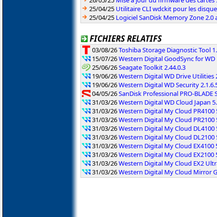
26/05/25
Mise à jour du firmware des cartes
25/04/25
Utilitaire CLI wdckit pour les disqu
25/04/25
Logiciel SanDisk Memory Zone 2.0 
FICHIERS RELATIFS
03/08/26
Toshiba Storage Diagnostic Tool 1.
15/07/26
Western Digital GoodSync for WD 
25/06/26
Seagate Toolkit 2.44.0.3
19/06/26
Western Digital WD Drive Utilities 
19/06/26
Western Digital WD Security 2.1.6.
04/05/26
SanDisk Professional PRO-BLADE S
31/03/26
Western Digital WD Cloud Japan 5
31/03/26
Western Digital My Cloud PR4100 
31/03/26
Western Digital My Cloud PR2100 
31/03/26
Western Digital My Cloud DL4100 
31/03/26
Western Digital My Cloud DL2100 
31/03/26
Western Digital My Cloud EX4100 
31/03/26
Western Digital My Cloud EX2100 
31/03/26
Western Digital My Cloud EX2 Ultr
31/03/26
Western Digital My Cloud Mirror G