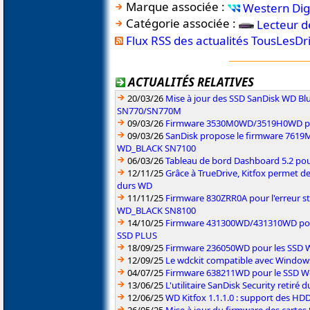
Marque associée :
Western Digi
Catégorie associée :
Lecteur d
Flux RSS des actualités TousLesD
ACTUALITÉS RELATIVES
20/03/26
Mise à jour des SSD SanDisk WD 
SN770/SN770M
09/03/26
Firmware 3530M0WD/3519H0WD pou
09/03/26
SanDisk propose le firmware 761
WD_BLACK SN7100
06/03/26
Tableau de bord Dashboard 5.2 pou
12/11/25
Grâce à TrueDrive, Kitfox permet de 
durs WD
11/11/25
Firmware 830ZRR0A pour l'erreur s
WD_BLACK SN8100
14/10/25
Firmware 431300WD/431310WD pour
SSD PLUS
18/09/25
Firmware 236050WD pour les SSD W
12/09/25
Le wdckit compatible avec Windo
04/07/25
Firmware 638211WD pour le SSD W
13/06/25
L'utilitaire SanDisk Security retiré 
12/06/25
WD Kitfox 1.1.1.0 : support des HDD