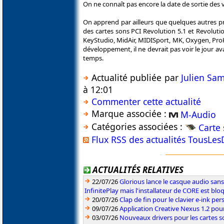
On ne connaît pas encore la date de sortie des v
On apprend par ailleurs que quelques autres pr
des cartes sons PCI Revolution 5.1 et Revoluti
KeyStudio, MidAir, MIDISport, MK, Oxygen, Pro
développement, il ne devrait pas voir le jour 
temps.
Actualité publiée par
Julien Sa
à 12:01
Commenter cette actualité
Marque associée :
M-Audio
Catégories associées :
Carte
Flux RSS des actualités TousLes
ACTUALITÉS RELATIVES
22/07/26
Glorious lance le casque audio sa
InfinitePlay mais l'installateur de CORE est blo
20/07/26
Clap de fin pour le clavier e-ink p
09/07/26
Application Creative Nexus 1.2 pour
03/07/26
Nouveaux drivers pour les cartes s