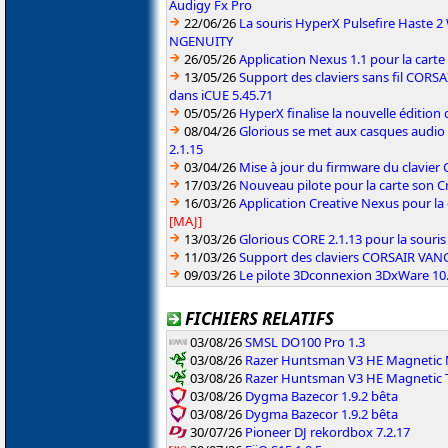
Audigy Fx Pro
22/06/26
La souris HyperX Pulsefire Haste 2 
NGENUITY
26/05/26
Application Nexus 1.1 pour la carte
13/05/26
Support des claviers sans fil CO
dans iCUE 5.45.71
05/05/26
HyperX finalise la nouvelle édition
08/04/26
Glorious se met aux casques audio
2.1.15
03/04/26
Mise à jour du firmware du clavie
17/03/26
Nouveau pilote pour la carte son C
16/03/26
Application Creative Nexus pour la
[MAJ]
13/03/26
Glorious CORE 2.1.13 pour la souris
11/03/26
Support des claviers CORSAIR VAN
09/03/26
Le pilote 3Dconnexion 3DxWare 10.9
FICHIERS RELATIFS
03/08/26
SMSL DO100 Pro 1.3
03/08/26
Razer Huntsman V3 HE Magnetic M
03/08/26
Razer Huntsman V3 HE Magnetic T
03/08/26
Dygma Bazecor 1.9.2 bêta
03/08/26
Dygma Bazecor 1.9.2 bêta
30/07/26
Pioneer DJ rekordbox 7.2.17