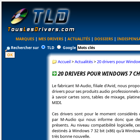
MARQUES
|
MES DRIVERS
|
ACTUALITÉS
|
DOSSIERS
|
INDISPENS
Rechercher sur
TLD
Google
Accueil
>
Actualités
>
20 drivers pour Windo
20 DRIVERS POUR WINDOWS 7 C
Le fabricant M-Audio, filiale d'Avid, nous pr
drivers pour ses produits audio professionnels 
à savoir cartes sons, tables de mixage, platines
MIDI.
Ces drivers sont pour le moment considérés
par M-Audio qui nous informe donc que de
présents. Au niveau compatibilité logicielle, c
destinés à Windows 7 32 bit (x86) qu'à Windows
très bonne nouvelle.