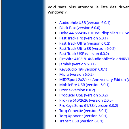
Voici sans plus attendre la liste des driv
Windows 7.
Audiophile USB (version 6.0.1)
Black Box (version 6.0.0)
Delta 44/66/410/1010/Audiophile/DiO 249
Fast Track Pro (version 6.0.1)
Fast Track Ultra (version 6.0.2)
Fast Track Ultra 8R (version 6.0.2)
Fast Track USB (version 6.0.2)
FireWire 410/1814/Audiophile/Solo/NRV10
Jamlab (version 6.0.1)
KeyStudio 49i (version 6.0.1)
Micro (version 6.0.2)
MIDISport 2x2/4x4 Anniversary Edition (v
MobilePre USB (version 6.0.1)
Ozone (version 6.0.2)
Producer USB (version 6.0.2)
ProFire 610/2626 (version 2.0.5)
ProKeys Sono 61/88 (version 6.0.2)
Torq Conectiv (version 6.0.1)
Torq Xponent (version 6.0.1)
Transit USB (version 6.0.1)