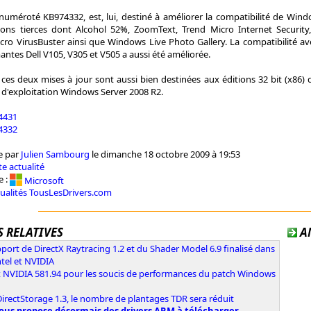
numéroté KB974332, est, lui, destiné à améliorer la compatibilité de Wind
ions tierces dont Alcohol 52%, ZoomText, Trend Micro Internet Security
cro VirusBuster ainsi que Windows Live Photo Gallery. La compatibilité av
antes Dell V105, V305 et V505 a aussi été améliorée.
ces deux mises à jour sont aussi bien destinées aux éditions 32 bit (x86) 
'exploitation Windows Server 2008 R2.
4431
4332
e par
Julien Sambourg
le dimanche 18 octobre 2009 à 19:53
e actualité
e :
Microsoft
tualités TousLesDrivers.com
 RELATIVES
A
port de DirectX Raytracing 1.2 et du Shader Model 6.9 finalisé dans
ntel et NVIDIA
x NVIDIA 581.94 pour les soucis de performances du patch Windows
irectStorage 1.3, le nombre de plantages TDR sera réduit