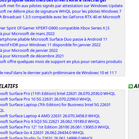
ous propose désormais des drivers ARM à télécharger
oft met fin aux pilotes signés par attestation sur Windows Update
oft ne délivre plus de signature WHQL pour les pilotes Windows 7
 Broadcast 1.3.5 compatible avec les GeForce RTX 40 et Microsoft
vier Spirit Of Gamer XPERT-G900 compatible Xbox Series X|S
à jour Microsoft de mars 2022
artphone pliable Microsoft Surface Duo passe à Android 11
rectif HDR pour Windows 11 disponible fin janvier 2022
à jour Microsoft de janvier 2022
 à jour Microsoft de décembre 2021
oft offre quelques mois de support en plus pour certains produits
e neuf dans le dernier patch préliminaire de Windows 10 et 11 ?
ELATIFS
A
soft Surface Pro (11th Edition) Intel 22631 26.070.2030.0 WHQL
osoft Surface Pro 10 5G 22631 26.070.2299.0 WHQL
soft Surface Laptop (7th Edition) for Business Intel 5G 22631
HQL
osoft Surface Laptop 4 AMD 22631 26.070.3458.0 WHQL
osoft Surface Pro 9 SQ3 5G 22621 26.062.19189.0 WHQL
soft Surface Pro 12" 1st Edition 26100 26.061.13065.0 WHQL
osoft Surface Go 4 22631 26.062.26434.0 WHQL
osoft Surface Studio 2+ 22631 26.061.14996.0 WHQL