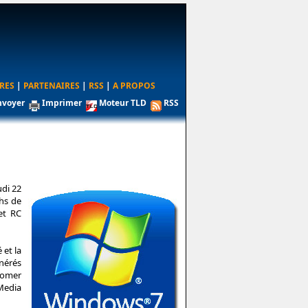
RES
|
PARTENAIRES
|
RSS
|
A PROPOS
nvoyer
Imprimer
Moteur TLD
RSS
udi 22
chs de
et RC
 et la
énérés
tomer
Media