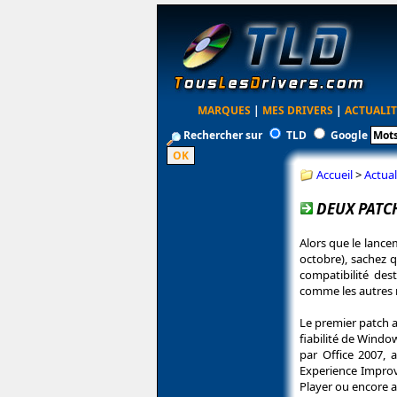
MARQUES
|
MES DRIVERS
|
ACTUALIT
Rechercher sur
TLD
Google
Accueil
>
Actual
DEUX PATC
Alors que le lance
octobre), sachez q
compatibilité des
comme les autres m
Le premier patch a
fiabilité de Windo
par Office 2007, 
Experience Improv
Player ou encore av