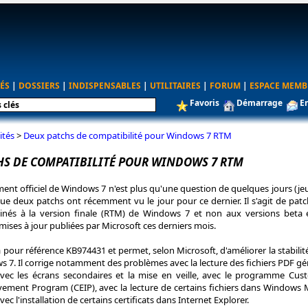
ÉS
|
DOSSIERS
|
INDISPENSABLES
|
UTILITAIRES
|
FORUM
|
ESPACE MEMB
Favoris
Démarrage
E
ités
>
Deux patchs de compatibilité pour Windows 7 RTM
HS DE COMPATIBILITÉ POUR WINDOWS 7 RTM
ment officiel de Windows 7 n'est plus qu'une question de quelques jours (je
ue deux patchs ont récemment vu le jour pour ce dernier. Il s'agit de pat
tinés à la version finale (RTM) de Windows 7 et non aux versions beta 
ises à jour publiées par Microsoft ces derniers mois.
 pour référence KB974431 et permet, selon Microsoft, d'améliorer la stabilité
ws 7. Il corrige notamment des problèmes avec la lecture des fichiers PDF g
avec les écrans secondaires et la mise en veille, avec le programme Cus
ement Program (CEIP), avec la lecture de certains fichiers dans Windows 
ec l'installation de certains certificats dans Internet Explorer.