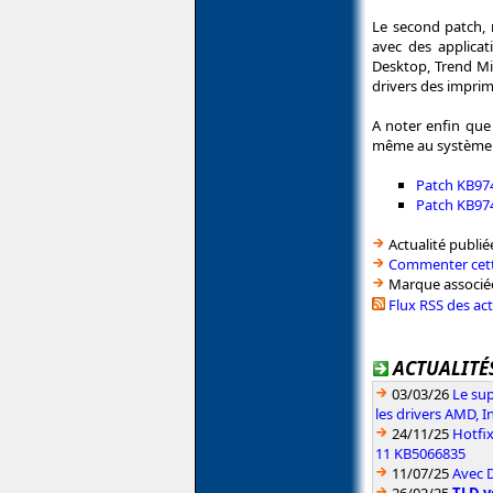
Le second patch, 
avec des applicat
Desktop, Trend Mi
drivers des imprim
A noter enfin que 
même au système d
Patch KB97
Patch KB97
Actualité publié
Commenter cett
Marque associé
Flux RSS des ac
ACTUALITÉS
03/03/26
Le sup
les drivers AMD, I
24/11/25
Hotfi
11 KB5066835
11/07/25
Avec D