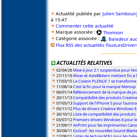
Actualité publiée par
Julien Sambour
à 15:47
Commenter cette actualité
Marque associée :
Thomson
Catégorie associée :
Baladeur aud
Flux RSS des actualités TousLesDrive
ACTUALITÉS RELATIVES
02/04/26
Mise à jour 2.1 suspendue pour l'
27/11/19
iRiver et Astell&Kern mettent fin à
17/03/15
Le Cowon PLENUE 1 se transforme 
11/08/14
C'est la fin pour la marque Memup
06/01/14
Référencement de la marque de jo
20/11/13
Compatibilité des produits Creativ
07/05/13
Support de l'iPhone 5 pour l'auto
05/11/12
Plus de drivers Creative Windows 
26/10/12
Liste de compatibilité des produit
03/07/12
Premiers drivers Windows 8 pour le
21/09/11
AirPrint pour les imprimantes Ca
30/08/11
Exclusif : les nouvelles Sound Blas
17/08/11
Listes de lecture M3U pour les bal