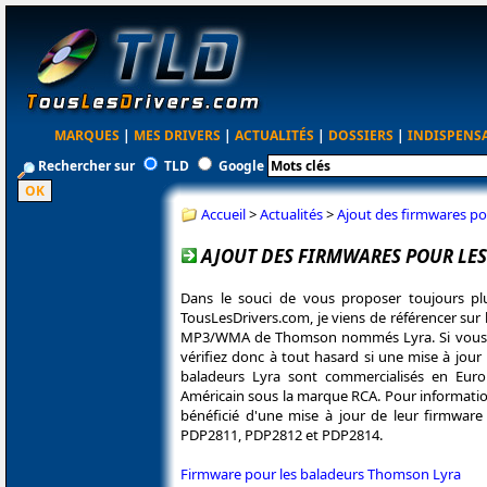
MARQUES
|
MES DRIVERS
|
ACTUALITÉS
|
DOSSIERS
|
INDISPENS
Rechercher sur
TLD
Google
Accueil
>
Actualités
>
Ajout des firmwares p
AJOUT DES FIRMWARES POUR LE
Dans le souci de vous proposer toujours pl
TousLesDrivers.com, je viens de référencer sur 
MP3/WMA de Thomson nommés Lyra. Si vous 
vérifiez donc à tout hasard si une mise à jour 
baladeurs Lyra sont commercialisés en Eur
Américain sous la marque RCA. Pour informatio
bénéficié d'une mise à jour de leur firmware 
PDP2811, PDP2812 et PDP2814.
Firmware pour les baladeurs Thomson Lyra