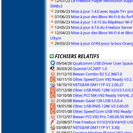
12/07/23
Le Freebox Player Révolution suppor
SMBv2
23/06/23
Mise à jour 1.4.0 avec Apple TV+ po
07/06/23
Mise à jour des Bbox Wi-Fi 6 du for
07/06/23
Mise à jour 1.9.15 du Répéteur Wi-F
13/05/23
Mise à jour 4.7.6 du Freebox Server
12/04/23
Mise à jour des Bbox Wi-Fi 6 et Bbo
Ultym
29/03/23
Mise à jour G1R4 pour la box Oran
FICHIERS RELATIFS
09/04/26
Qualcomm USB Driver User Space
30/03/20
Quectel UC200T 1.0
31/12/10
Bewan Combo R2 5.2.3667.0
16/11/10
Olitec Speed'Com V92 Ready V3 2
18/10/10
NETGEAR DM111P V2 2.00.27
07/12/08
Olitec USB RNIS 128K V2/V3 5.0.0.
10/10/08
Olitec PCI 56K V92 Ready V4/V4L 
21/02/08
Bewan Gazel 128 USB 5.0.0.4
18/01/08
Olitec USB RNIS 128K V3 3.60.05
07/01/08
Olitec Speed'Com USB V92 Ready
17/12/07
Bewan PCI V92 Pro 7.60.00.50 WH
22/08/07
Free Freebox V1/V2/V3/V4/HD USB
03/08/07
NETGEAR DM111P V1 3.30J
01/08/07
Creative Modem Blaster V92 séri