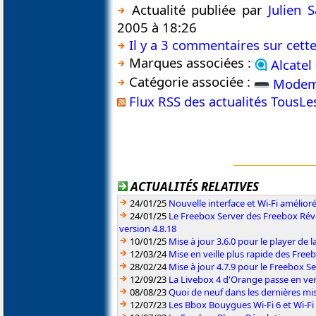
Actualité publiée par
Julien 
2005 à 18:26
Il y a 3 commentaires sur cette
Marques associées :
Alcatel
Catégorie associée :
Mode
Flux RSS des actualités TousL
ACTUALITÉS RELATIVES
24/01/25
Nouvelle interface et Wi-Fi amélior
24/01/25
Le Freebox Server des Freebox Rév
version 4.8.18
10/01/25
Mise à jour 3.6.0 pour le player de 
12/03/24
Mise en veille plus rapide des Free
28/02/24
Mise à jour 4.7.9 pour le Freebox S
12/09/23
La Livebox 4 d'Orange passe en ve
08/08/23
Quoi de neuf dans les dernières mis
12/07/23
Les Bbox Bouygues Wi-Fi 6 et Wi-Fi