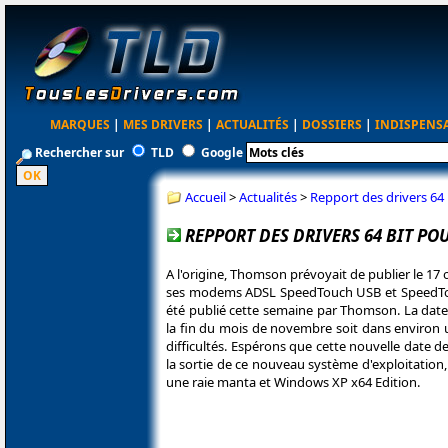
MARQUES
|
MES DRIVERS
|
ACTUALITÉS
|
DOSSIERS
|
INDISPENS
Rechercher sur
TLD
Google
Accueil
>
Actualités
>
Repport des drivers 6
REPPORT DES DRIVERS 64 BIT P
A l'origine, Thomson prévoyait de publier le 17
ses modems ADSL SpeedTouch USB et SpeedTouch
été publié cette semaine par Thomson. La date 
la fin du mois de novembre soit dans environ 
difficultés. Espérons que cette nouvelle date d
la sortie de ce nouveau système d'exploitation,
une raie manta et Windows XP x64 Edition.