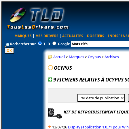
MARQUES
|
MES DRIVERS
|
ACTUALITÉS
|
DOSSIERS
|
INDISPENS
Rechercher sur
TLD
Google
Accueil
>
Marques
>
Ocypus
>
Archives
OCYPUS
9 FICHIERS RELATIFS À OCYPUS 
KIT DE REFROIDISSEMENT LIQUI
13/07/26
Display (application 1.0.71 pour W