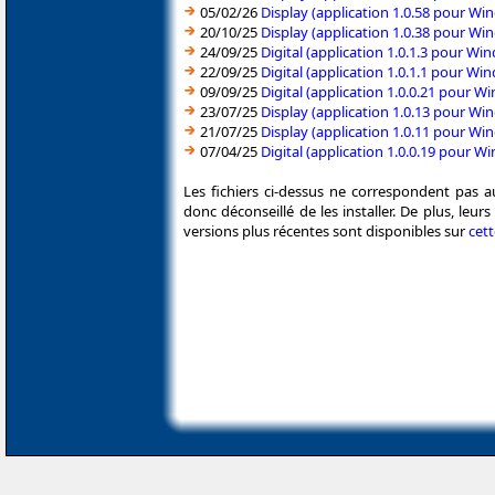
05/02/26
Display (application 1.0.58 pour W
20/10/25
Display (application 1.0.38 pour W
24/09/25
Digital (application 1.0.1.3 pour W
22/09/25
Digital (application 1.0.1.1 pour W
09/09/25
Digital (application 1.0.0.21 pour 
23/07/25
Display (application 1.0.13 pour W
21/07/25
Display (application 1.0.11 pour W
07/04/25
Digital (application 1.0.0.19 pour 
Les fichiers ci-dessus ne correspondent pas a
donc déconseillé de les installer. De plus, leu
versions plus récentes sont disponibles sur
cet