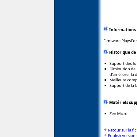
Informations
Firmware PlaysForS
Historique de
Support des for
Diminution de l
d'améliorer la d
Meilleure compa
Support de la 
Matériels sup
Zen Micro
Retour sur la fi
English version 