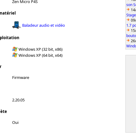
Zen Micro P4S
son S
14
matériel
Stage
09
Baladeur audio et vidéo
1.7 p
15
bouto
ploitation
26
Wind
Windows XP (32 bit, x86)
Windows XP (64 bit, x64)
r
Firmware
2.20.05
lète
Oui