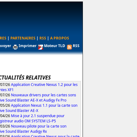
RES
|
PARTENAIRES
|
RSS
|
A PROPOS
nvoyer
Imprimer
Moteur TLD
RSS
CTUALITÉS RELATIVES
/07/26
Application Creative Nexus 1.2 pour les
ntes XF1
/07/26
Nouveaux drivers pour les cartes sons
ive Sound Blaster AE-X et Audigy Fx Pro
/05/26
Application Nexus 1.1 pour la carte son
ive Sound Blaster AE-X
/04/26
Mise à jour 2.1 suspendue pour
egistreur audio OM SYSTEM LS-P5
/03/26
Nouveau pilote pour la carte son
ive Sound Blaster Audigy Rx
/03/26
Application Creative Nexus pour la carte