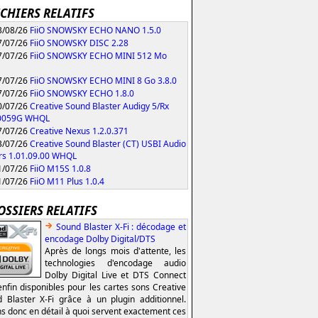
ICHIERS RELATIFS
/08/26
FiiO SNOWSKY ECHO NANO 1.5.0
/07/26
FiiO SNOWSKY DISC 2.28
/07/26
FiiO SNOWSKY ECHO MINI 512 Mo
/07/26
FiiO SNOWSKY ECHO MINI 8 Go 3.8.0
/07/26
FiiO SNOWSKY ECHO 1.8.0
/07/26
Creative Sound Blaster Audigy 5/Rx
.0059G WHQL
/07/26
Creative Nexus 1.2.0.371
/07/26
Creative Sound Blaster (CT) USBI Audio
rs 1.01.09.00 WHQL
/07/26
FiiO M15S 1.0.8
/07/26
FiiO M11 Plus 1.0.4
OSSIERS RELATIFS
Sound Blaster X-Fi : décodage et
encodage Dolby Digital/DTS
Après de longs mois d'attente, les
technologies d'encodage audio
Dolby Digital Live et DTS Connect
enfin disponibles pour les cartes sons Creative
 Blaster X-Fi grâce à un plugin additionnel.
s donc en détail à quoi servent exactement ces