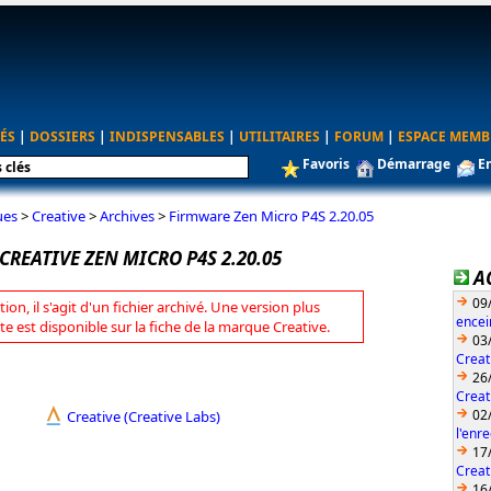
ÉS
|
DOSSIERS
|
INDISPENSABLES
|
UTILITAIRES
|
FORUM
|
ESPACE MEMB
Favoris
Démarrage
E
ues
>
Creative
>
Archives
>
Firmware Zen Micro P4S 2.20.05
REATIVE ZEN MICRO P4S 2.20.05
A
09
tion, il s'agit d'un fichier archivé. Une version plus
encei
te est disponible sur la fiche de la marque Creative.
03
Creat
26
Creat
02
Creative (Creative Labs)
l'enr
17
Creat
16