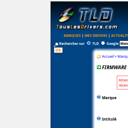
MARQUES
|
MES DRIVERS
|
ACTUALIT
Rechercher sur
TLD
Google
Accueil
>
Marq
FIRMWARE C
Atten
récen
Marque
Intitulé