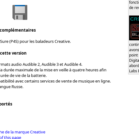
fonct
de re
 complémentaires
ure (P4S) pour les baladeurs Creative.
conti
avons
 cette version
point
Digita
mats audio Audible 2, Audible 3 et Audible 4.
abord
a durée maximale de la mise en veille à quatre heures afin
Labs 
urée de vie de la batterie.
tibilité avec certains services de vente de musique en ligne.
langue Russe.
portés
che de la marque Creative
of this page