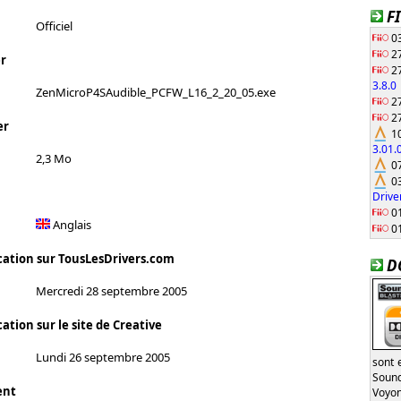
F
Officiel
03
27
r
27
3.8.0
ZenMicroP4SAudible_PCFW_L16_2_20_05.exe
27
27
er
10
3.01
2,3 Mo
07
03
Drive
01
Anglais
01
cation sur TousLesDrivers.com
D
Mercredi 28 septembre 2005
ation sur le site de Creative
Lundi 26 septembre 2005
sont 
Sound
ent
Voyon