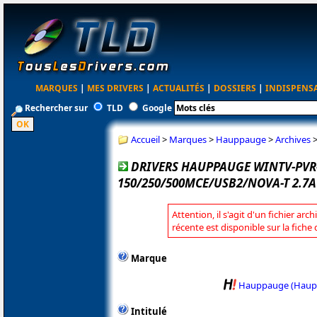
MARQUES
|
MES DRIVERS
|
ACTUALITÉS
|
DOSSIERS
|
INDISPENS
Rechercher sur
TLD
Google
Accueil
>
Marques
>
Hauppauge
>
Archives
DRIVERS HAUPPAUGE WINTV-PVR
150/250/500MCE/USB2/NOVA-T 2.7
Attention, il s'agit d'un fichier arc
récente est disponible sur la fic
Marque
Hauppauge (Haup
Intitulé