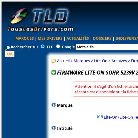
MARQUES
|
MES DRIVERS
|
ACTUALITÉS
|
DOSSIERS
|
INDISPENS
Rechercher sur
TLD
Google
Accueil
>
Marques
>
Lite-On
>
Archives
>
Fir
FIRMWARE LITE-ON SOHR-5239V 
Attention, il s'agit d'un fichier arc
récente est disponible sur la fiche
Marque
Lite-On (Lite-On T
Intitulé