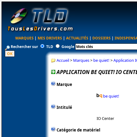
MARQUES
|
MES DRIVERS
|
ACTUALITÉS
|
DOSSIERS
|
INDISPENS
Rechercher sur
TLD
Google
Accueil
>
Marques
>
be quiet!
>
Application I
APPLICATION BE QUIET! IO CENTE
Marque
be quiet!
Intitulé
IO Center
Catégorie de matériel