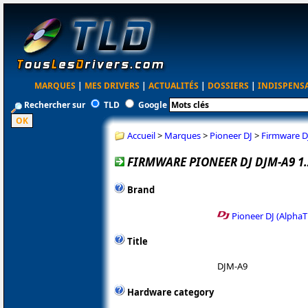
MARQUES
|
MES DRIVERS
|
ACTUALITÉS
|
DOSSIERS
|
INDISPENS
Rechercher sur
TLD
Google
Accueil
>
Marques
>
Pioneer DJ
>
Firmware D
FIRMWARE PIONEER DJ DJM-A9 1.
Brand
Pioneer DJ (AlphaT
Title
DJM-A9
Hardware category