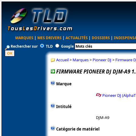
MARQUES
|
MES DRIVERS
|
ACTUALITÉS
|
DOSSIERS
|
INDISPENS
Rechercher sur
TLD
Google
Accueil
>
Marques
>
Pioneer DJ
>
Firmware D
FIRMWARE PIONEER DJ DJM-A9 1.
Marque
Pioneer DJ (AlphaT
Intitulé
DJM-A9
Catégorie de matériel