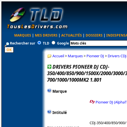
MARQUES
|
MES DRIVERS
|
ACTUALITÉS
|
DOSSIERS
|
INDISPENS
Rechercher sur
TLD
Google
Accueil
>
Marques
>
Pioneer DJ
>
Drivers CD
DRIVERS PIONEER DJ CDJ-
350/400/850/900/1500X/2000/3000/
700/1000/1000MK2 1.801
Marque
Pioneer DJ (AlphaT
Intitulé
CDJ-350/400/850/900