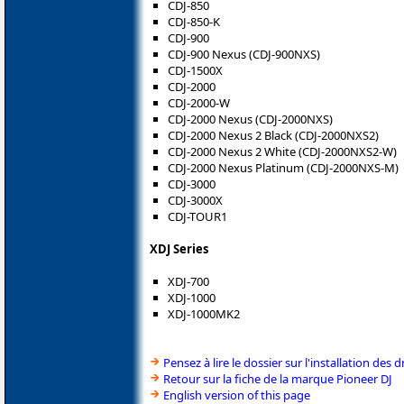
CDJ-850
CDJ-850-K
CDJ-900
CDJ-900 Nexus (CDJ-900NXS)
CDJ-1500X
CDJ-2000
CDJ-2000-W
CDJ-2000 Nexus (CDJ-2000NXS)
CDJ-2000 Nexus 2 Black (CDJ-2000NXS2)
CDJ-2000 Nexus 2 White (CDJ-2000NXS2-W)
CDJ-2000 Nexus Platinum (CDJ-2000NXS-M)
CDJ-3000
CDJ-3000X
CDJ-TOUR1
XDJ Series
XDJ-700
XDJ-1000
XDJ-1000MK2
Pensez à lire le dossier sur l'installation des d
Retour sur la fiche de la marque Pioneer DJ
English version of this page