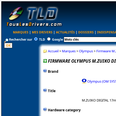
MARQUES
|
MES DRIVERS
|
ACTUALITÉS
|
DOSSIERS
|
INDISPENS
Rechercher sur
TLD
Google
Accueil
>
Marques
>
Olympus
>
Firmware M.
FIRMWARE OLYMPUS M.ZUIKO DIG
Brand
Olympus (OM SYS
Title
M.ZUIKO DIGITAL 17m
Hardware category