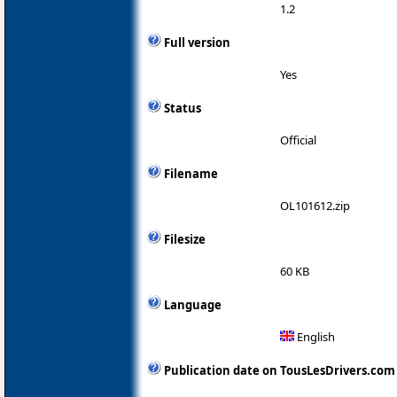
1.2
Full version
Yes
Status
Official
Filename
OL101612.zip
Filesize
60 KB
Language
English
Publication date on TousLesDrivers.com