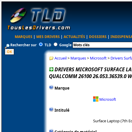
MARQUES
|
MES DRIVERS
|
ACTUALITÉS
|
DOSSIERS
|
INDISPENS
Rechercher sur
TLD
Google
Accueil
>
Marques
>
Microsoft
>
Drivers Sur
DRIVERS MICROSOFT SURFACE LA
QUALCOMM 26100 26.053.36539.0 
Marque
Microsoft
Intitulé
Surface Laptop (7th 