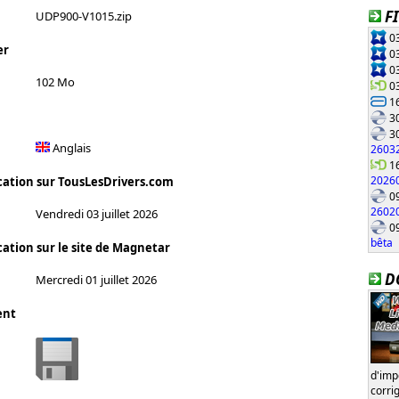
F
UDP900-V1015.zip
03
er
03
03
102 Mo
03
16
30
30
Anglais
2603
16
2026
cation sur TousLesDrivers.com
09
2602
Vendredi 03 juillet 2026
09
bêta
cation sur le site de Magnetar
D
Mercredi 01 juillet 2026
ent
d'im
corri