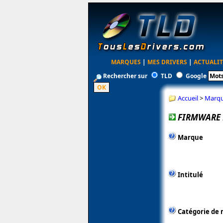
MARQUES
|
MES DRIVERS
|
ACTUALIT
Rechercher sur
TLD
Google
Accueil
>
Marq
FIRMWARE 
Marque
Intitulé
Catégorie de 