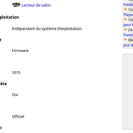
Freeb
Lecteur de salon
12
Playe
ploitation
13
pour 
Indépendant du système d'exploitation
24
Panas
r
08
jour 
Firmware
1015
lète
Oui
Officiel
r