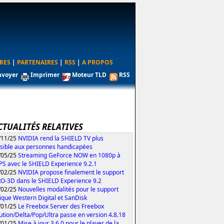
RES
|
PARTENAIRES
|
RSS
|
A PROPOS
nvoyer
Imprimer
Moteur TLD
RSS
CTUALITÉS RELATIVES
/11/25
NVIDIA rend la SHIELD TV plus
sible aux personnes handicapées
/05/25
Streaming GeForce NOW en 1080p à
PS avec le SHIELD Experience 9.2.1
/02/25
NVIDIA propose finalement le support
O-3D dans le SHIELD Experience 9.2
/02/25
Nouvelles modalités pour le support
ique Western Digital et SanDisk
/01/25
Le Freebox Server des Freebox
ution/Delta/Pop/Ultra passe en version 4.8.18
/01/25
Mise à jour 3.6.0 pour le player de la