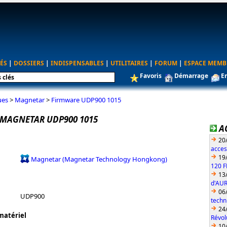
ÉS
|
DOSSIERS
|
INDISPENSABLES
|
UTILITAIRES
|
FORUM
|
ESPACE MEMB
Favoris
Démarrage
E
ues
>
Magnetar
>
Firmware UDP900 1015
MAGNETAR UDP900 1015
A
20
acces
19
Magnetar (Magnetar Technology Hongkong)
120 F
13
d'AUR
06
UDP900
techn
24
matériel
Révol
10