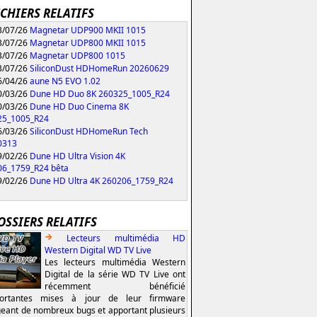
ICHIERS RELATIFS
/07/26
Magnetar UDP900 MKII 1015
/07/26
Magnetar UDP800 MKII 1015
/07/26
Magnetar UDP800 1015
/07/26
SiliconDust HDHomeRun 20260629
/04/26
aune N5 EVO 1.02
/03/26
Dune HD Duo 8K 260325_1005_R24
/03/26
Dune HD Duo Cinema 8K
25_1005_R24
/03/26
SiliconDust HDHomeRun Tech
0313
/02/26
Dune HD Ultra Vision 4K
06_1759_R24 bêta
/02/26
Dune HD Ultra 4K 260206_1759_R24
OSSIERS RELATIFS
Lecteurs multimédia HD
Western Digital WD TV Live
Les lecteurs multimédia Western
Digital de la série WD TV Live ont
récemment bénéficié
portantes mises à jour de leur firmware
geant de nombreux bugs et apportant plusieurs