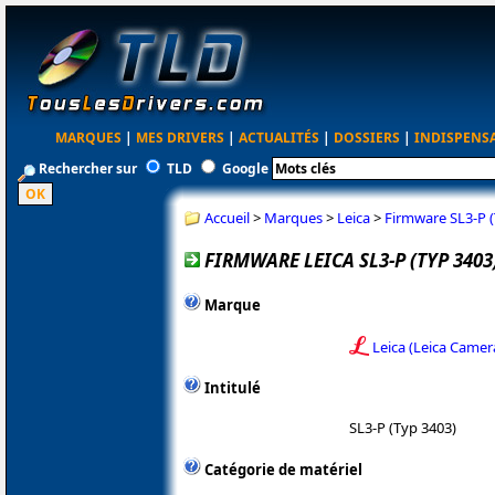
MARQUES
|
MES DRIVERS
|
ACTUALITÉS
|
DOSSIERS
|
INDISPENS
Rechercher sur
TLD
Google
Accueil
>
Marques
>
Leica
>
Firmware SL3-P (
FIRMWARE LEICA SL3-P (TYP 3403)
Marque
Leica (Leica Camer
Intitulé
SL3-P (Typ 3403)
Catégorie de matériel