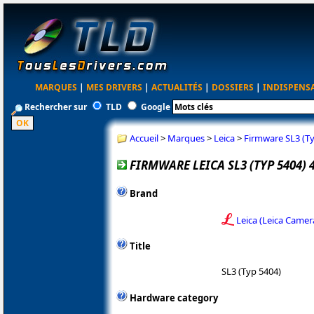
MARQUES
|
MES DRIVERS
|
ACTUALITÉS
|
DOSSIERS
|
INDISPENS
Rechercher sur
TLD
Google
Accueil
>
Marques
>
Leica
>
Firmware SL3 (Ty
FIRMWARE LEICA SL3 (TYP 5404) 4
Brand
Leica (Leica Camer
Title
SL3 (Typ 5404)
Hardware category