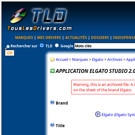
MARQUES
|
MES DRIVERS
|
ACTUALITÉS
|
DOSSIERS
|
INDISPENS
Rechercher sur
TLD
Google
Accueil
>
Marques
>
Elgato
>
Archives
>
Appl
APPLICATION ELGATO STUDIO 2.0
Warning, this is an archived file. A
on the sheet of the brand Elgato.
Brand
Elgato (Elgato Sys
Title