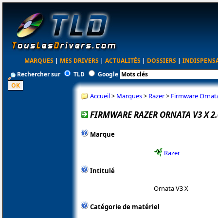
MARQUES
|
MES DRIVERS
|
ACTUALITÉS
|
DOSSIERS
|
INDISPENS
Rechercher sur
TLD
Google
Accueil
>
Marques
>
Razer
>
Firmware Ornata
FIRMWARE RAZER ORNATA V3 X 2.
Marque
Razer
Intitulé
Ornata V3 X
Catégorie de matériel