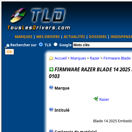
MARQUES
|
MES DRIVERS
|
ACTUALITÉS
|
DOSSIERS
|
INDISPENS
Rechercher sur
TLD
Google
Accueil
>
Marques
>
Razer
>
Firmware Blade 
FIRMWARE RAZER BLADE 14 202
0103
Marque
Razer
Intitulé
Blade 14 2025 Embedd