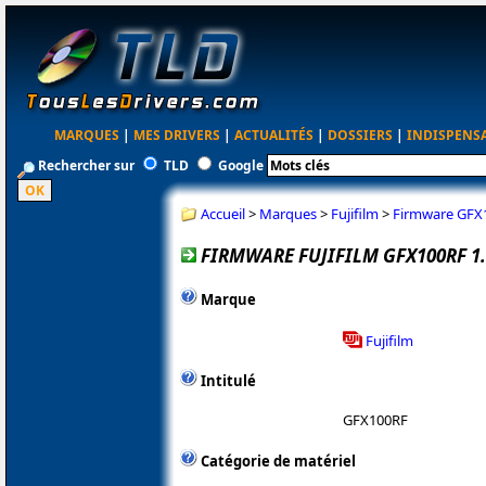
MARQUES
|
MES DRIVERS
|
ACTUALITÉS
|
DOSSIERS
|
INDISPENS
Rechercher sur
TLD
Google
Accueil
>
Marques
>
Fujifilm
>
Firmware GFX
FIRMWARE FUJIFILM GFX100RF 1.
Marque
Fujifilm
Intitulé
GFX100RF
Catégorie de matériel