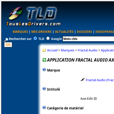
MARQUES
|
MES DRIVERS
|
ACTUALITÉS
|
DOSSIERS
|
INDISPENS
Rechercher sur
TLD
Google
Accueil
>
Marques
>
Fractal Audio
>
Applicati
APPLICATION FRACTAL AUDIO AXE-
Marque
Fractal Audio (Fra
Intitulé
Axe-Edit III
Catégorie de matériel