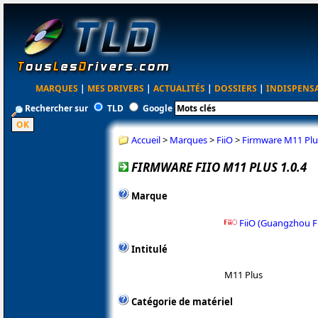
MARQUES
|
MES DRIVERS
|
ACTUALITÉS
|
DOSSIERS
|
INDISPENS
Rechercher sur
TLD
Google
Accueil
>
Marques
>
FiiO
>
Firmware M11 Plus
FIRMWARE FIIO M11 PLUS 1.0.4
Marque
FiiO (Guangzhou Fi
Intitulé
M11 Plus
Catégorie de matériel