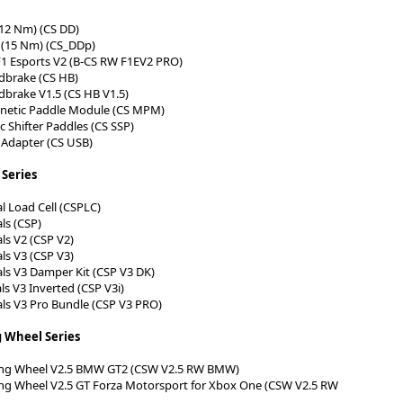
12 Nm) (CS DD)
 (15 Nm) (CS_DDp)
1 Esports V2 (B-CS RW F1EV2 PRO)
dbrake (CS HB)
brake V1.5 (CS HB V1.5)
netic Paddle Module (CS MPM)
c Shifter Paddles (CS SSP)
 Adapter (CS USB)
 Series
l Load Cell (CSPLC)
ls (CSP)
ls V2 (CSP V2)
ls V3 (CSP V3)
ls V3 Damper Kit (CSP V3 DK)
s V3 Inverted (CSP V3i)
ls V3 Pro Bundle (CSP V3 PRO)
 Wheel Series
ing Wheel V2.5 BMW GT2 (CSW V2.5 RW BMW)
ng Wheel V2.5 GT Forza Motorsport for Xbox One (CSW V2.5 RW