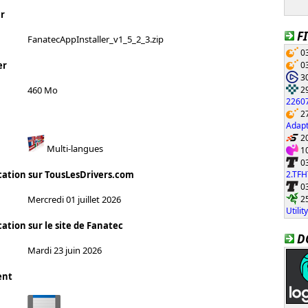
r
F
FanatecAppInstaller_v1_5_2_3.zip
03
03
er
30
29
460 Mo
22607
27
Adapt
20
Multi-langues
10
03
2.TF
cation sur TousLesDrivers.com
03
25
Mercredi 01 juillet 2026
Utilit
ation sur le site de Fanatec
D
Mardi 23 juin 2026
ent