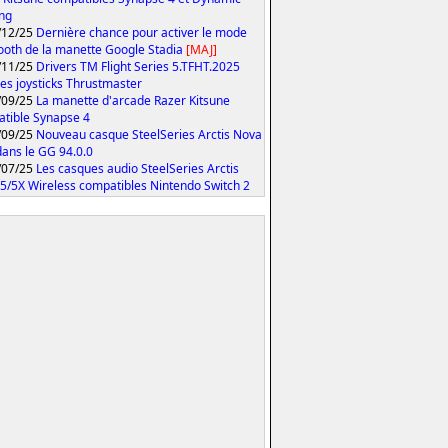
ing
/12/25
Dernière chance pour activer le mode
ooth de la manette Google Stadia
[MAJ]
/11/25
Drivers TM Flight Series 5.TFHT.2025
les joysticks Thrustmaster
/09/25
La manette d'arcade Razer Kitsune
tible Synapse 4
/09/25
Nouveau casque SteelSeries Arctis Nova
 dans le GG 94.0.0
/07/25
Les casques audio SteelSeries Arctis
5/5X Wireless compatibles Nintendo Switch 2