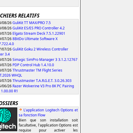
ICHIERS RELATIFS
/08/26
GuliKit TT MAX/PRO 7.5
/08/26
GuliKit ES/ES PRO Controller 4.2
/07/26
Elgato Stream Deck 7.5.1.22901
/07/26
8BitDo Ultimate Software X
.722.4.0
/07/26
GuliKit Goku 2 Wireless Controller
er 3.4
/07/26
Simagic SimPro Manager 3 3.1.2.12767
/07/26
PDP Control Hub 1.4.10.0
/07/26
Thrustmaster TM Flight Series
HT.2026 WHQL
/07/26
Thrustmaster T.A.R.G.E.T. 3.0.26.303
/06/26
Razer Wolverine V3 Pro 8K PC Pairing
y 1.00.00 R1
OSSIERS
L'application Logitech Options et
sa fonction Flow
Bien que son installation soit
facultative, l'application Options est
requise pour activer les