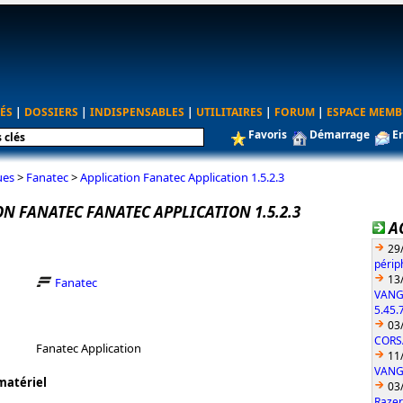
ÉS
|
DOSSIERS
|
INDISPENSABLES
|
UTILITAIRES
|
FORUM
|
ESPACE MEMB
Favoris
Démarrage
E
ues
>
Fanatec
>
Application Fanatec Application 1.5.2.3
N FANATEC FANATEC APPLICATION 1.5.2.3
A
29
périp
13
Fanatec
VANG
5.45.
03
CORS
Fanatec Application
11
VANGU
matériel
03
Razer