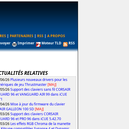
RES
|
PARTENAIRES
|
RSS
|
A PROPOS
nvoyer
Imprimer
Moteur TLD
RSS
CTUALITÉS RELATIVES
/06/26
Plusieurs nouveaux drivers pour les
hériques de jeu Thrustmaster
[MAJ]
/05/26
Support des claviers sans fil CORSAIR
UARD 96 et VANGUARD AIR 99 dans iCUE
71
/04/26
Mise à jour du firmware du clavier
AIR GALLEON 100 SD
[MAJ]
/03/26
Support des claviers CORSAIR
ARD 96 et PRO 96 dans iCUE 5.42.70
/03/26
Les effets RGB Chroma de la manette
 Kitsune compatibles Synapse 4 et Dynamic