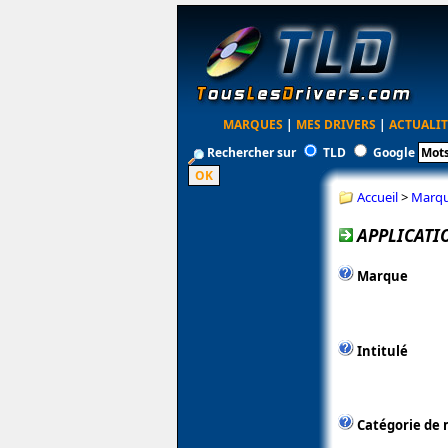
MARQUES
|
MES DRIVERS
|
ACTUALIT
Rechercher sur
TLD
Google
Accueil
>
Marq
APPLICATIO
Marque
Intitulé
Catégorie de 