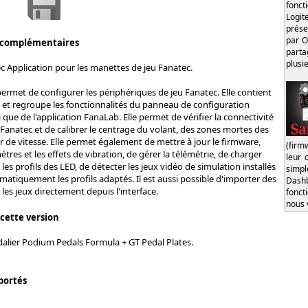
fonct
Logi
prése
par O
 complémentaires
part
plusi
c Application pour les manettes de jeu Fanatec.
permet de configurer les périphériques de jeu Fanatec. Elle contient
c et regroupe les fonctionnalités du panneau de configuration
 que de l'application FanaLab. Elle permet de vérifier la connectivité
Fanatec et de calibrer le centrage du volant, des zones mortes des
er de vitesse. Elle permet également de mettre à jour le firmware,
(firm
ètres et les effets de vibration, de gérer la télémétrie, de charger
leur 
s profils des LED, de détecter les jeux vidéo de simulation installés
simp
atiquement les profils adaptés. Il est aussi possible d'importer des
Dash
r les jeux directement depuis l'interface.
fonct
nous 
 cette version
alier Podium Pedals Formula + GT Pedal Plates.
portés