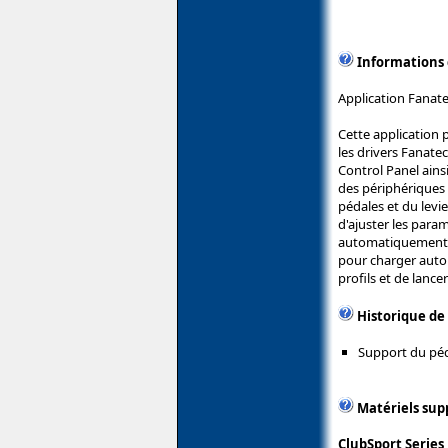
Informations
Application Fanate
Cette application 
les drivers Fanate
Control Panel ainsi
des périphériques 
pédales et du levi
d'ajuster les param
automatiquement le
pour charger autom
profils et de lance
Historique de
Support du péd
Matériels sup
ClubSport Series