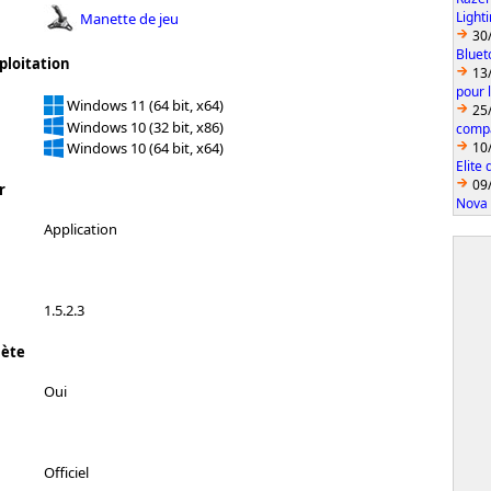
Light
Manette de jeu
30
Bluet
ploitation
13
pour 
Windows 11 (64 bit, x64)
25
Windows 10 (32 bit, x86)
compa
10
Windows 10 (64 bit, x64)
Elite
09
r
Nova 
Application
1.5.2.3
lète
Oui
Officiel