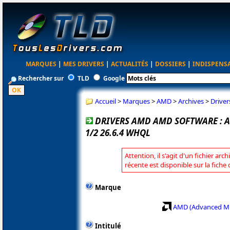
MARQUES
|
MES DRIVERS
|
ACTUALITÉS
|
DOSSIERS
|
INDISPENS
Rechercher sur
TLD
Google
Accueil
>
Marques
>
AMD
>
Archives
>
Driver
DRIVERS AMD AMD SOFTWARE : 
1/2 26.6.4 WHQL
Attention, il s'agit d'un fichier arc
récente est disponible sur la fich
Marque
AMD (Advanced Mi
Intitulé