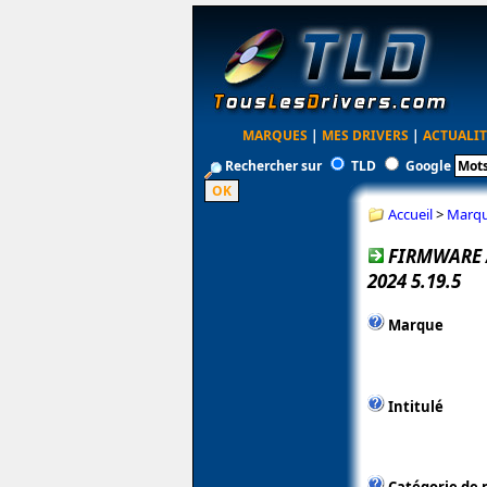
MARQUES
|
MES DRIVERS
|
ACTUALIT
Rechercher sur
TLD
Google
Accueil
>
Marq
FIRMWARE 
2024 5.19.5
Marque
Intitulé