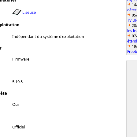
matériel
14
détec
Liseuse
05
TV U
ploitation
28
les l
07
Indépendant du système d'exploitation
étend
19
r
Freeb
Firmware
5.19.5
lète
Oui
Officiel