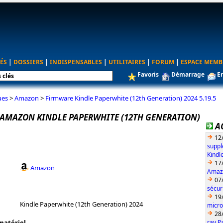
ÉS
|
DOSSIERS
|
INDISPENSABLES
|
UTILITAIRES
|
FORUM
|
ESPACE MEMB
Favoris
Démarrage
E
ues
>
Amazon
>
Firmware Kindle Paperwhite (12th Generation) 2024 5.19.5
AMAZON KINDLE PAPERWHITE (12TH GENERATION)
A
12
suppl
Kindl
17
Amazon
Amazo
07
sécur
19
Kindle Paperwhite (12th Generation) 2024
micro
28
ray P