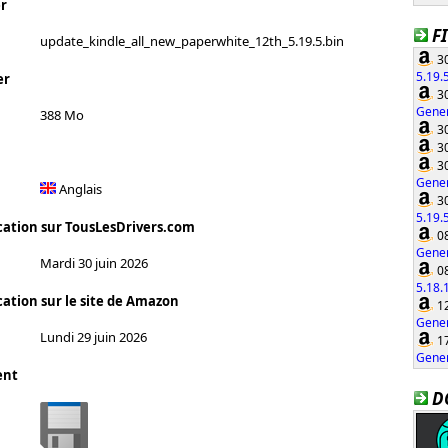
r
F
update_kindle_all_new_paperwhite_12th_5.19.5.bin
30
5.19.
er
30
Gener
388 Mo
30
30
30
Gener
Anglais
30
5.19.
cation sur TousLesDrivers.com
08
Gener
Mardi 30 juin 2026
08
5.18.
cation sur le site de Amazon
12
Gener
Lundi 29 juin 2026
17
Gener
ent
D