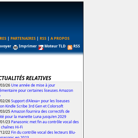
RES
|
PARTENAIRES
|
RSS
|
A PROPOS
nvoyer
Imprimer
Moteur TLD
RSS
CTUALITÉS RELATIVES
/03/26
Une année de mise à jour
émentaire pour certaines liseuses Amazon
e
/02/26
Support d'Alexa+ pour les liseuses
n Kindle Scribe 3rd Gen et Colorsoft
/03/25
Amazon fournira des correctifs de
ité pour la manette Luna jusqu'en 2029
/01/23
Panasonic met fin au contrôle vocal des
 chaînes Hi-Fi
/12/22
Fin du contrôle vocal des lecteurs Blu-
anasonic en 2023