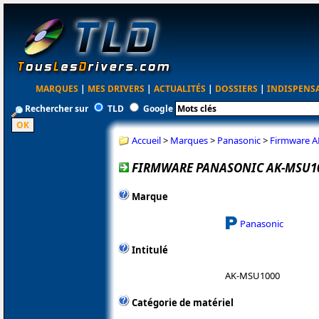
MARQUES
|
MES DRIVERS
|
ACTUALITÉS
|
DOSSIERS
|
INDISPENS
Rechercher sur
TLD
Google
Accueil
>
Marques
>
Panasonic
>
Firmware A
FIRMWARE PANASONIC AK-MSU100
Marque
Panasonic
Intitulé
AK-MSU1000
Catégorie de matériel