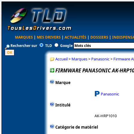
MARQUES
|
MES DRIVERS
|
ACTUALITÉS
|
DOSSIERS
|
INDISPENS
Rechercher sur
TLD
Google
Accueil
>
Marques
>
Panasonic
>
Firmware A
FIRMWARE PANASONIC AK-HRP1010
Marque
Panasonic
Intitulé
AK-HRP1010
Catégorie de matériel