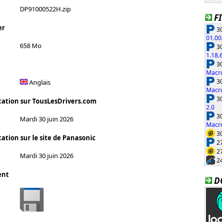
DP91000522H.zip
F
er
30
01.00
658 Mo
30
1.18.
30
Macro
30
Anglais
Macro
30
cation sur TousLesDrivers.com
2.0
30
Mardi 30 juin 2026
Macro
30
ation sur le site de Panasonic
27
27
Mardi 30 juin 2026
24
ent
D