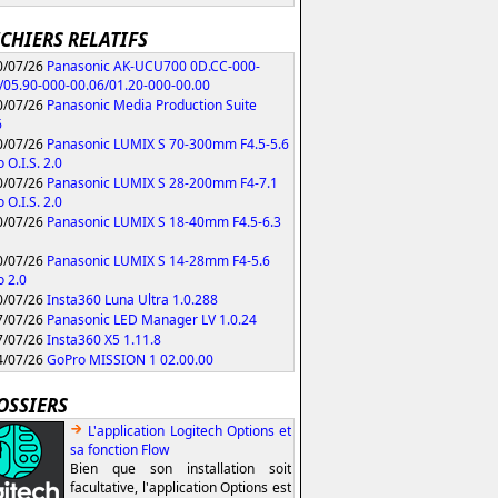
ICHIERS RELATIFS
/07/26
Panasonic AK-UCU700 0D.CC-000-
/05.90-000-00.06/01.20-000-00.00
/07/26
Panasonic Media Production Suite
6
/07/26
Panasonic LUMIX S 70-300mm F4.5-5.6
 O.I.S. 2.0
/07/26
Panasonic LUMIX S 28-200mm F4-7.1
 O.I.S. 2.0
/07/26
Panasonic LUMIX S 18-40mm F4.5-6.3
/07/26
Panasonic LUMIX S 14-28mm F4-5.6
 2.0
/07/26
Insta360 Luna Ultra 1.0.288
/07/26
Panasonic LED Manager LV 1.0.24
/07/26
Insta360 X5 1.11.8
/07/26
GoPro MISSION 1 02.00.00
OSSIERS
L'application Logitech Options et
sa fonction Flow
Bien que son installation soit
facultative, l'application Options est