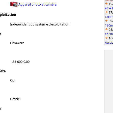
19
Appareil photo et caméra
et le
17
ploitation
Faceb
09
Indépendant du système d'exploitation
180mm
05
r
et l'
16
Aurac
Firmware
1.81-000-0.00
lète
Oui
Officiel
r