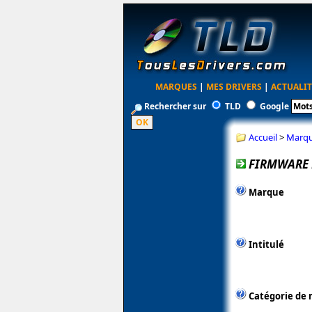
MARQUES
|
MES DRIVERS
|
ACTUALIT
Rechercher sur
TLD
Google
Accueil
>
Marq
FIRMWARE P
Marque
Intitulé
Catégorie de 