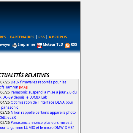
RES
|
PARTENAIRES
|
RSS
|
A PROPOS
nvoyer
Imprimer
Moteur TLD
RSS
CTUALITÉS RELATIVES
/07/26
Deux firmwares reportés pour les
tifs Tamron
[MAJ]
/06/26
Panasonic suspend la mise à jour 2.0 du
 DC-S9 depuis le LUMIX Lab
/04/26
Optimisation de l'interface DLNA pour
V panasonic
/03/26
Nikon rappelle certains appareils photo
Z6III et ZR
/02/26
Panasonic annonce plusieurs mises à
pour la gamme LUMIX et le micro DMW-DMS1