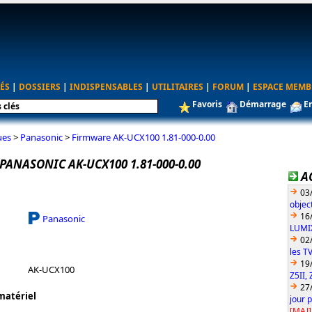
ÉS
|
DOSSIERS
|
INDISPENSABLES
|
UTILITAIRES
|
FORUM
|
ESPACE MEMB
Favoris
Démarrage
E
ues
>
Panasonic
>
Firmware AK-UCX100 1.81-000-0.00
ANASONIC AK-UCX100 1.81-000-0.00
A
03
objec
16
Panasonic
LUMIX
02
les T
19
AK-UCX100
Z5II, 
27
matériel
jour 
[MAJ]