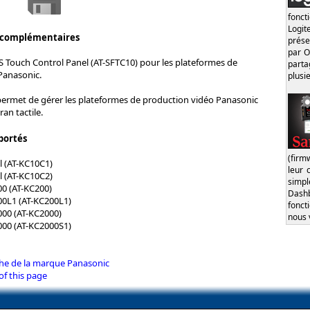
fonct
Logi
 complémentaires
prése
par O
S Touch Control Panel (AT-SFTC10) pour les plateformes de
part
Panasonic.
plusi
 permet de gérer les plateformes de production vidéo Panasonic
an tactile.
portés
(firm
 (AT-KC10C1)
leur 
 (AT-KC10C2)
simp
0 (AT-KC200)
Dash
00L1 (AT-KC200L1)
fonct
00 (AT-KC2000)
nous 
000 (AT-KC2000S1)
iche de la marque Panasonic
of this page