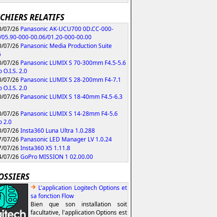
ICHIERS RELATIFS
/07/26
Panasonic AK-UCU700 0D.CC-000-
/05.90-000-00.06/01.20-000-00.00
/07/26
Panasonic Media Production Suite
6
/07/26
Panasonic LUMIX S 70-300mm F4.5-5.6
 O.I.S. 2.0
/07/26
Panasonic LUMIX S 28-200mm F4-7.1
 O.I.S. 2.0
/07/26
Panasonic LUMIX S 18-40mm F4.5-6.3
/07/26
Panasonic LUMIX S 14-28mm F4-5.6
 2.0
/07/26
Insta360 Luna Ultra 1.0.288
/07/26
Panasonic LED Manager LV 1.0.24
/07/26
Insta360 X5 1.11.8
/07/26
GoPro MISSION 1 02.00.00
OSSIERS
L'application Logitech Options et
sa fonction Flow
Bien que son installation soit
facultative, l'application Options est