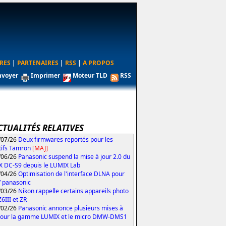
RES
|
PARTENAIRES
|
RSS
|
A PROPOS
nvoyer
Imprimer
Moteur TLD
RSS
CTUALITÉS RELATIVES
/07/26
Deux firmwares reportés pour les
tifs Tamron
[MAJ]
/06/26
Panasonic suspend la mise à jour 2.0 du
 DC-S9 depuis le LUMIX Lab
/04/26
Optimisation de l'interface DLNA pour
V panasonic
/03/26
Nikon rappelle certains appareils photo
Z6III et ZR
/02/26
Panasonic annonce plusieurs mises à
pour la gamme LUMIX et le micro DMW-DMS1