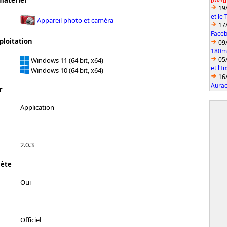
matériel
19
et le
Appareil photo et caméra
17
Faceb
ploitation
09
180mm
05
Windows 11 (64 bit, x64)
et l'
Windows 10 (64 bit, x64)
16
Aurac
r
Application
2.0.3
lète
Oui
Officiel