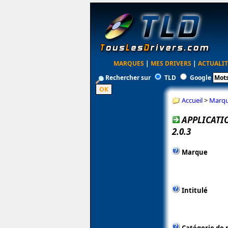
MARQUES
|
MES DRIVERS
|
ACTUALIT
Rechercher sur
TLD
Google
Accueil
>
Marq
APPLICATI
2.0.3
Marque
Intitulé