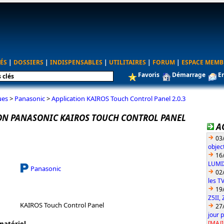
ÉS
|
DOSSIERS
|
INDISPENSABLES
|
UTILITAIRES
|
FORUM
|
ESPACE MEMB
Favoris
Démarrage
E
ues
>
Panasonic
>
Application KAIROS Touch Control Panel 2.0.3
ON PANASONIC KAIROS TOUCH CONTROL PANEL
A
03
objec
16
LUMIX
Panasonic
02
les T
19
Z5II, 
KAIROS Touch Control Panel
27
jour 
[MAJ]