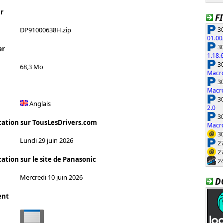
r
F
30
DP91000638H.zip
01.00
30
er
1.18.
30
68,3 Mo
Macro
30
Macro
30
Anglais
2.0
30
cation sur TousLesDrivers.com
Macro
30
Lundi 29 juin 2026
27
27
ation sur le site de Panasonic
24
Mercredi 10 juin 2026
D
ent