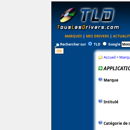
MARQUES
|
MES DRIVERS
|
ACTUALIT
Rechercher sur
TLD
Google
Accueil
>
Marq
APPLICATI
Marque
Intitulé
Catégorie de 