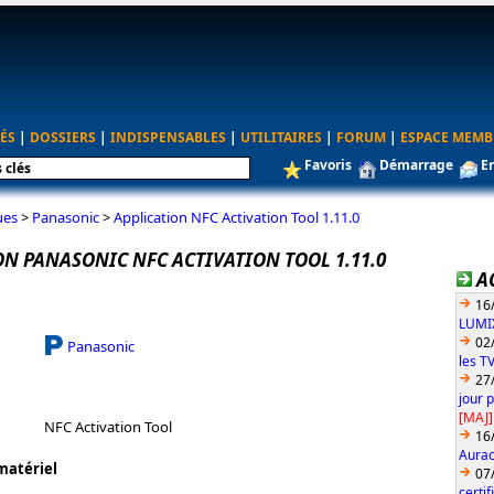
ÉS
|
DOSSIERS
|
INDISPENSABLES
|
UTILITAIRES
|
FORUM
|
ESPACE MEMB
Favoris
Démarrage
E
ues
>
Panasonic
>
Application NFC Activation Tool 1.11.0
ON PANASONIC NFC ACTIVATION TOOL 1.11.0
A
16
LUMIX
02
Panasonic
les T
27
jour 
[MAJ]
NFC Activation Tool
16
Aurac
matériel
07
certi