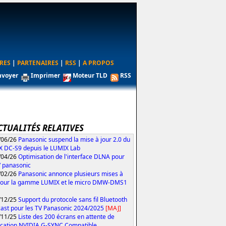
RES
|
PARTENAIRES
|
RSS
|
A PROPOS
nvoyer
Imprimer
Moteur TLD
RSS
CTUALITÉS RELATIVES
/06/26
Panasonic suspend la mise à jour 2.0 du
 DC-S9 depuis le LUMIX Lab
/04/26
Optimisation de l'interface DLNA pour
V panasonic
/02/26
Panasonic annonce plusieurs mises à
pour la gamme LUMIX et le micro DMW-DMS1
/12/25
Support du protocole sans fil Bluetooth
ast pour les TV Panasonic 2024/2025
[MAJ]
/11/25
Liste des 200 écrans en attente de
fication NVIDIA G-SYNC Compatible