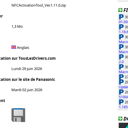
NFCActivationTool_Ver.1.11.0.zip
F
er
30
01.00
1,3 Mo
30
1.18.
30
Macro
30
Anglais
Macro
30
cation sur TousLesDrivers.com
2.0
30
Lundi 29 juin 2026
Macro
27
ation sur le site de Panasonic
20
Updat
Mardi 02 juin 2026
20
5100
ent
20
1.185
D