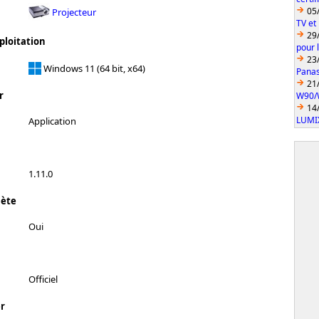
05
Projecteur
TV et
29
ploitation
pour 
23
Windows 11 (64 bit, x64)
Pana
21
r
W90/
14
LUMI
Application
1.11.0
lète
Oui
Officiel
r