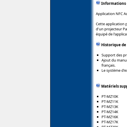
Informations
Application NFC Ac
Cette application p
d'un projecteur Pa
équipé de l'applic
Historique de
Support des pr
Ajout du manuel
français.
Le système d'e
Matériels sup
PT-MZ10K
PT-MZ11K
PT-MZ13K
PT-MZ14K
PT-MZ16K
PT-MZ17K
PT-MZ20K