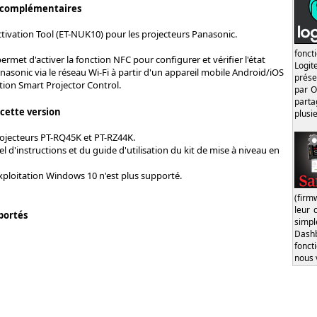
 complémentaires
tivation Tool (ET-NUK10) pour les projecteurs Panasonic.
fonct
ermet d'activer la fonction NFC pour configurer et vérifier l'état
Logi
nasonic via le réseau Wi-Fi à partir d'un appareil mobile Android/iOS
prése
ation Smart Projector Control.
par O
part
 cette version
plusi
ojecteurs PT-RQ45K et PT-RZ44K.
 d'instructions et du guide d'utilisation du kit de mise à niveau en
xploitation Windows 10 n'est plus supporté.
(firm
leur 
portés
simp
Dash
fonct
nous 