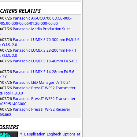
ICHIERS RELATIFS
/07/26
Panasonic AK-UCU700 0D.CC-000-
/05.90-000-00.06/01.20-000-00.00
/07/26
Panasonic Media Production Suite
6
/07/26
Panasonic LUMIX S 70-300mm F4.5-5.6
 O.I.S. 2.0
/07/26
Panasonic LUMIX S 28-200mm F4-7.1
 O.I.S. 2.0
/07/26
Panasonic LUMIX S 18-40mm F4.5-6.3
/07/26
Panasonic LUMIX S 14-28mm F4-5.6
 2.0
/07/26
Panasonic LED Manager LV 1.0.24
/07/26
Panasonic PressIT WPS2 Transmitter
e Tool 1.8.0.0
/07/26
Panasonic PressIT WPS2 Transmitter
A050/5140A00C
/07/26
Panasonic PressIT WPS2 Receiver
63.668
OSSIERS
L'application Logitech Options et