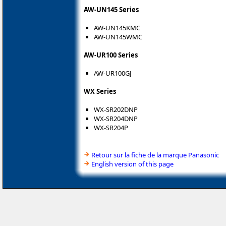
AW-UN145 Series
AW-UN145KMC
AW-UN145WMC
AW-UR100 Series
AW-UR100GJ
WX Series
WX-SR202DNP
WX-SR204DNP
WX-SR204P
Retour sur la fiche de la marque Panasonic
English version of this page