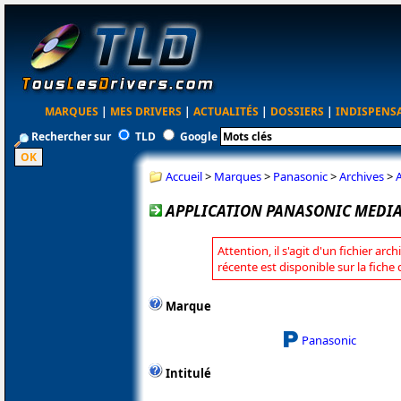
MARQUES
|
MES DRIVERS
|
ACTUALITÉS
|
DOSSIERS
|
INDISPENS
Rechercher sur
TLD
Google
Accueil
>
Marques
>
Panasonic
>
Archives
>
APPLICATION PANASONIC MEDIA 
Attention, il s'agit d'un fichier arc
récente est disponible sur la fich
Marque
Panasonic
Intitulé