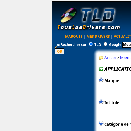
MARQUES
|
MES DRIVERS
|
ACTUALIT
Rechercher sur
TLD
Google
Accueil
>
Marq
APPLICATI
Marque
Intitulé
Catégorie de 