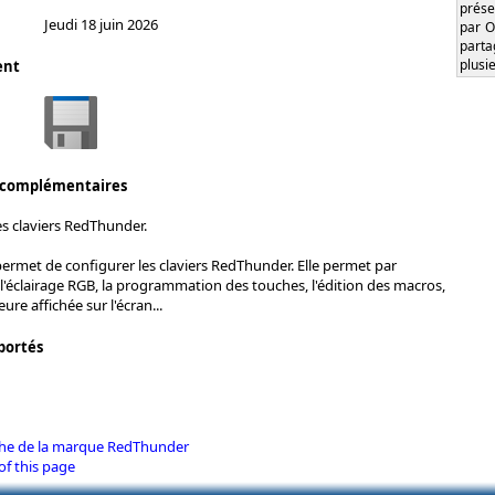
prése
Jeudi 18 juin 2026
par O
part
plusi
ent
 complémentaires
es claviers RedThunder.
permet de configurer les claviers RedThunder. Elle permet par
l'éclairage RGB, la programmation des touches, l'édition des macros,
eure affichée sur l'écran...
portés
iche de la marque RedThunder
of this page