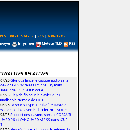
RES
|
PARTENAIRES
|
RSS
|
A PROPOS
nvoyer
Imprimer
Moteur TLD
RSS
CTUALITÉS RELATIVES
/07/26
Glorious lance le casque audio sans
nexion GHS Wireless InfinitePlay mais
tallateur de CORE est bloqué
/07/26
Clap de fin pour le clavier e-ink
nnalisable Nemeio de LDLC
/06/26
La souris HyperX Pulsefire Haste 2
ess compatible avec le dernier NGENUITY
/05/26
Support des claviers sans fil CORSAIR
UARD 96 et VANGUARD AIR 99 dans iCUE
71
/05/26
HyperX finalise la nouvelle édition du