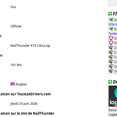
Oui
F
03
65% 8
Officiel
03
Tenke
r
03
03
RedThunder K75 Ultra.zip
27
27
er
27
27
101 Mo
24
24
D
Anglais
cation sur TousLesDrivers.com
Jeudi 25 juin 2026
fonct
cation sur le site de RedThunder
Logi