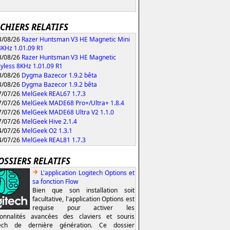
ICHIERS RELATIFS
/08/26
Razer Huntsman V3 HE Magnetic Mini
KHz 1.01.09 R1
/08/26
Razer Huntsman V3 HE Magnetic
yless 8KHz 1.01.09 R1
/08/26
Dygma Bazecor 1.9.2 bêta
/08/26
Dygma Bazecor 1.9.2 bêta
/07/26
MelGeek REAL67 1.7.3
/07/26
MelGeek MADE68 Pro+/Ultra+ 1.8.4
/07/26
MelGeek MADE68 Ultra V2 1.1.0
/07/26
MelGeek Hive 2.1.4
/07/26
MelGeek O2 1.3.1
/07/26
MelGeek REAL81 1.7.3
OSSIERS RELATIFS
L'application Logitech Options et
sa fonction Flow
Bien que son installation soit
facultative, l'application Options est
requise pour activer les
ionnalités avancées des claviers et souris
tech de dernière génération. Ce dossier