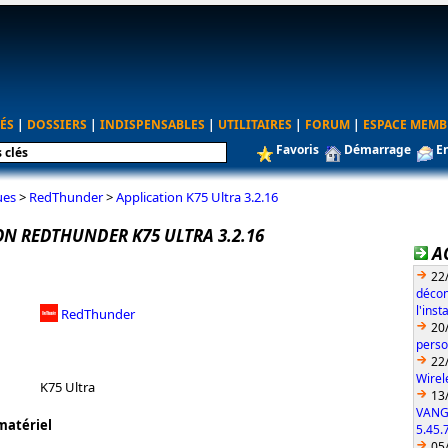
ÉS
|
DOSSIERS
|
INDISPENSABLES
|
UTILITAIRES
|
FORUM
|
ESPACE MEMB
Favoris
Démarrage
E
ues
>
RedThunder
>
Application K75 Ultra 3.2.16
ON REDTHUNDER K75 ULTRA 3.2.16
A
22
décon
l'ins
RedThunder
20
perso
22
Wirel
K75 Ultra
13
VANG
matériel
5.45.
05