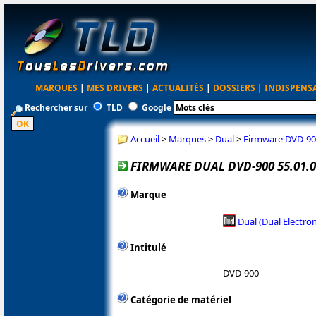
MARQUES
|
MES DRIVERS
|
ACTUALITÉS
|
DOSSIERS
|
INDISPENS
Rechercher sur
TLD
Google
Accueil
>
Marques
>
Dual
>
Firmware DVD-900
FIRMWARE DUAL DVD-900 55.01.0
Marque
Dual (Dual Electron
Intitulé
DVD-900
Catégorie de matériel