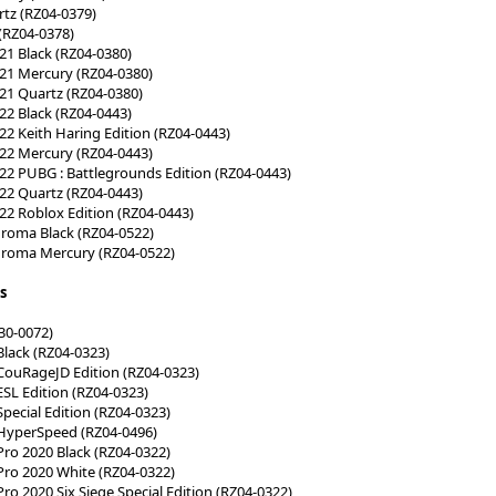
tz (RZ04-0379)
(RZ04-0378)
21 Black (RZ04-0380)
21 Mercury (RZ04-0380)
21 Quartz (RZ04-0380)
22 Black (RZ04-0443)
22 Keith Haring Edition (RZ04-0443)
22 Mercury (RZ04-0443)
22 PUBG : Battlegrounds Edition (RZ04-0443)
22 Quartz (RZ04-0443)
22 Roblox Edition (RZ04-0443)
roma Black (RZ04-0522)
hroma Mercury (RZ04-0522)
s
30-0072)
Black (RZ04-0323)
CouRageJD Edition (RZ04-0323)
ESL Edition (RZ04-0323)
pecial Edition (RZ04-0323)
 HyperSpeed (RZ04-0496)
Pro 2020 Black (RZ04-0322)
Pro 2020 White (RZ04-0322)
ro 2020 Six Siege Special Edition (RZ04-0322)