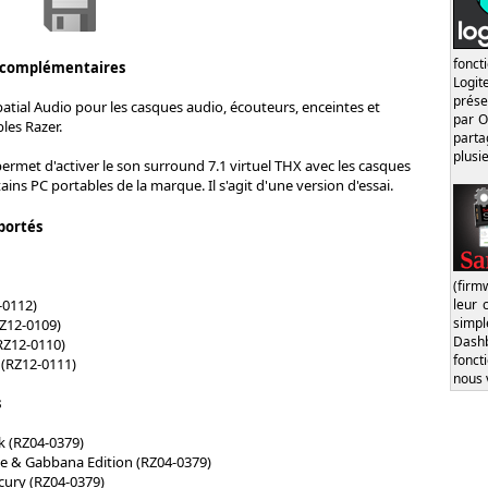
fonct
 complémentaires
Logi
prése
atial Audio pour les casques audio, écouteurs, enceintes et
par O
les Razer.
part
plusi
permet d'activer le son surround 7.1 virtuel THX avec les casques
ains PC portables de la marque. Il s'agit d'une version d'essai.
portés
(firm
leur 
-0112)
simp
RZ12-0109)
Dash
RZ12-0110)
fonct
 (RZ12-0111)
nous 
s
k (RZ04-0379)
e & Gabbana Edition (RZ04-0379)
ury (RZ04-0379)