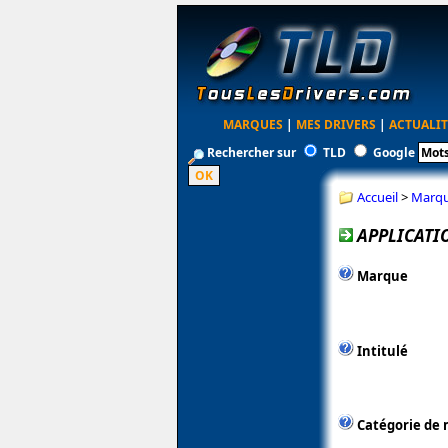
MARQUES
|
MES DRIVERS
|
ACTUALIT
Rechercher sur
TLD
Google
Accueil
>
Marq
APPLICATIO
Marque
Intitulé
Catégorie de 