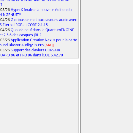
71
/05/26
HyperX finalise la nouvelle édition du
iel NGENUITY
/04/26
Glorious se met aux casques audio avec
S Eternal RGB et CORE 2.1.15
/04/26
Quoi de neuf dans le QuantumENGINE
 et 2.5.6 des casques JBL ?
/03/26
Application Creative Nexus pour la carte
ound Blaster Audigy Fx Pro
[MAJ]
/03/26
Support des claviers CORSAIR
ARD 96 et PRO 96 dans iCUE 5.42.70