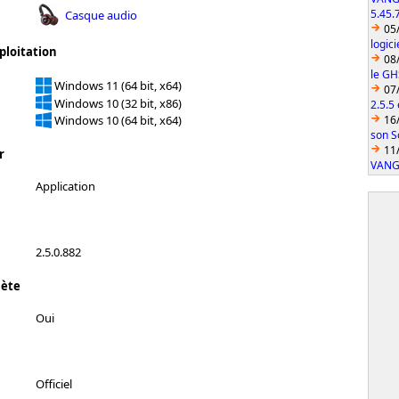
5.45.
Casque audio
05
logic
ploitation
08
le GH
Windows 11 (64 bit, x64)
07
Windows 10 (32 bit, x86)
2.5.5
16
Windows 10 (64 bit, x64)
son S
11
r
VANGU
Application
2.5.0.882
lète
Oui
Officiel