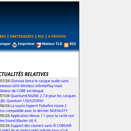
RES
|
PARTENAIRES
|
RSS
|
A PROPOS
nvoyer
Imprimer
Moteur TLD
RSS
CTUALITÉS RELATIVES
/07/26
Glorious lance le casque audio sans
nexion GHS Wireless InfinitePlay mais
tallateur de CORE est bloqué
/07/26
QuantumENGINE 2.7.8 pour les casques
 JBL Quantum 120/520/850
/06/26
La souris HyperX Pulsefire Haste 2
ess compatible avec le dernier NGENUITY
/05/26
Application Nexus 1.1 pour la carte son
ive Sound Blaster AE-X
/05/26
Support des claviers sans fil CORSAIR
UARD 96 et VANGUARD AIR 99 dans iCUE