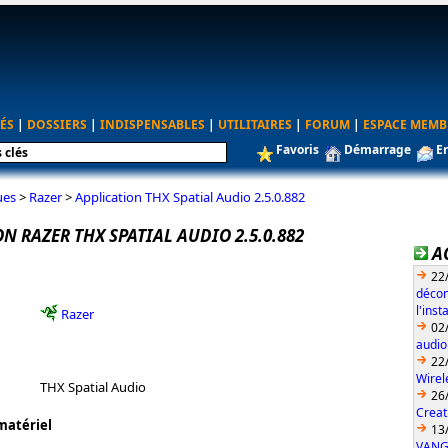
ÉS
|
DOSSIERS
|
INDISPENSABLES
|
UTILITAIRES
|
FORUM
|
ESPACE MEMB
Favoris
Démarrage
E
ues
>
Razer
>
Application THX Spatial Audio 2.5.0.882
N RAZER THX SPATIAL AUDIO 2.5.0.882
A
22
décon
l'ins
Razer
02
audio
22
Wirel
THX Spatial Audio
26
Creat
matériel
13
VANG