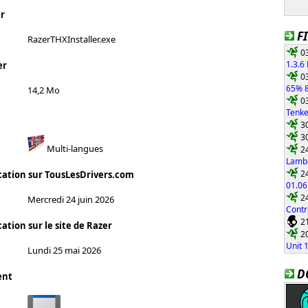
r
F
RazerTHXInstaller.exe
03
1.3.6
er
03
65% 8
14,2 Mo
03
Tenke
30
30
Multi-langues
24
Lambo
24
cation sur TousLesDrivers.com
01.06
24
Mercredi 24 juin 2026
Contr
21
ation sur le site de Razer
20
Unit 
Lundi 25 mai 2026
D
ent