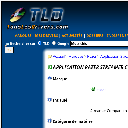
MARQUES
|
MES DRIVERS
|
ACTUALITÉS
|
DOSSIERS
|
INDISPENS
Rechercher sur
TLD
Google
Accueil
>
Marques
>
Razer
>
Application Str
APPLICATION RAZER STREAMER C
Marque
Razer
Intitulé
Streamer Companion
Catégorie de matériel