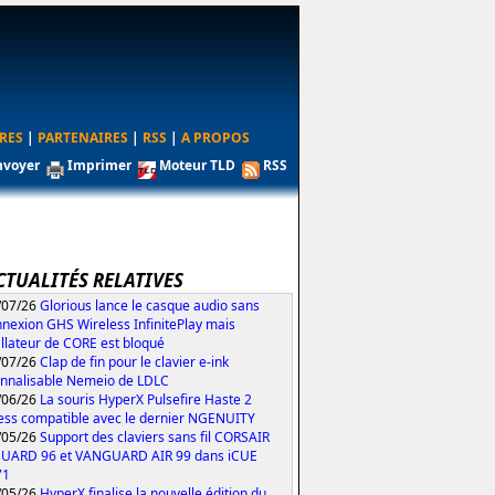
RES
|
PARTENAIRES
|
RSS
|
A PROPOS
nvoyer
Imprimer
Moteur TLD
RSS
CTUALITÉS RELATIVES
/07/26
Glorious lance le casque audio sans
nexion GHS Wireless InfinitePlay mais
tallateur de CORE est bloqué
/07/26
Clap de fin pour le clavier e-ink
nnalisable Nemeio de LDLC
/06/26
La souris HyperX Pulsefire Haste 2
ess compatible avec le dernier NGENUITY
/05/26
Support des claviers sans fil CORSAIR
UARD 96 et VANGUARD AIR 99 dans iCUE
71
/05/26
HyperX finalise la nouvelle édition du