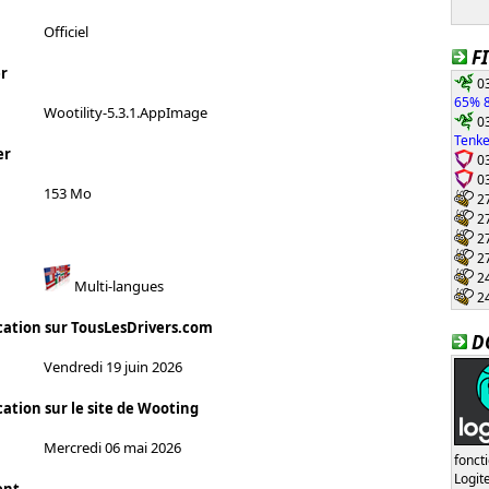
Officiel
F
r
03
65% 8
Wootility-5.3.1.AppImage
03
Tenke
er
03
03
153 Mo
27
27
27
27
24
Multi-langues
24
cation sur TousLesDrivers.com
D
Vendredi 19 juin 2026
ation sur le site de Wooting
Mercredi 06 mai 2026
fonct
Logi