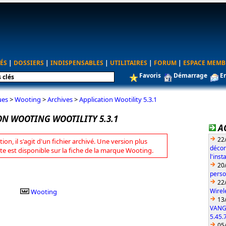
ÉS
|
DOSSIERS
|
INDISPENSABLES
|
UTILITAIRES
|
FORUM
|
ESPACE MEMB
Favoris
Démarrage
E
ues
>
Wooting
>
Archives
>
Application Wootility 5.3.1
ON WOOTING WOOTILITY 5.3.1
A
22
tion, il s'agit d'un fichier archivé. Une version plus
décon
te est disponible sur la fiche de la marque Wooting.
l'ins
20
perso
22
Wirel
Wooting
13
VANG
5.45.
05