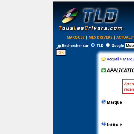
MARQUES
|
MES DRIVERS
|
ACTUALIT
Rechercher sur
TLD
Google
Accueil
>
Marq
APPLICATI
Atten
récen
Marque
Intitulé