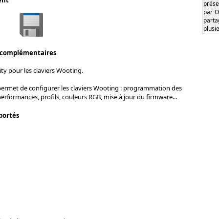
ent
prése
par O
part
plusi
 complémentaires
ity pour les claviers Wooting.
permet de configurer les claviers Wooting : programmation des
erformances, profils, couleurs RGB, mise à jour du firmware...
portés