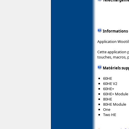
Téléchargem
Informations
Application Wootil
Cette application 
touches, macros, p
Matériels sup
60HE
60HE V2
60HE+
60HE+ Module
80HE
80HE Module
One
Two HE