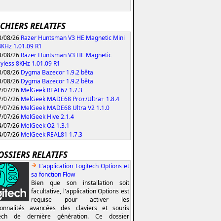
ICHIERS RELATIFS
/08/26
Razer Huntsman V3 HE Magnetic Mini
KHz 1.01.09 R1
/08/26
Razer Huntsman V3 HE Magnetic
yless 8KHz 1.01.09 R1
/08/26
Dygma Bazecor 1.9.2 bêta
/08/26
Dygma Bazecor 1.9.2 bêta
/07/26
MelGeek REAL67 1.7.3
/07/26
MelGeek MADE68 Pro+/Ultra+ 1.8.4
/07/26
MelGeek MADE68 Ultra V2 1.1.0
/07/26
MelGeek Hive 2.1.4
/07/26
MelGeek O2 1.3.1
/07/26
MelGeek REAL81 1.7.3
OSSIERS RELATIFS
L'application Logitech Options et
sa fonction Flow
Bien que son installation soit
facultative, l'application Options est
requise pour activer les
ionnalités avancées des claviers et souris
tech de dernière génération. Ce dossier