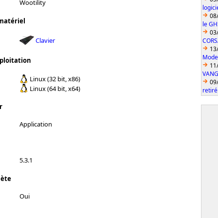
Wootility
logic
08
matériel
le GH
03
Clavier
CORS
13
Model
ploitation
11
VANGU
Linux (32 bit, x86)
09
Linux (64 bit, x64)
retiré
r
Application
5.3.1
lète
Oui