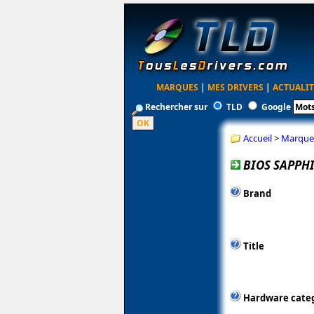
MARQUES
|
MES DRIVERS
|
ACTUALIT
Rechercher sur
TLD
Google
Accueil
>
Marque
BIOS SAPPH
Brand
Title
Hardware cate