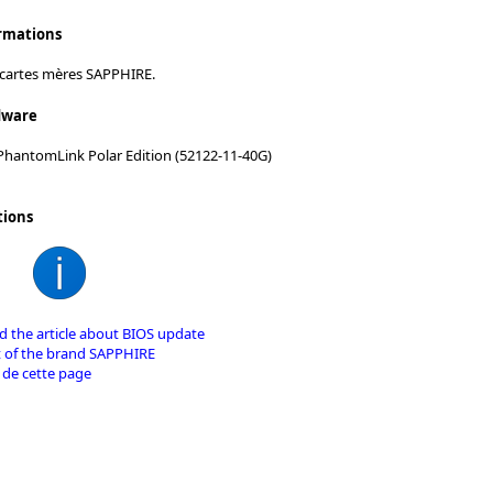
ormations
 cartes mères SAPPHIRE.
dware
hantomLink Polar Edition (52122-11-40G)
tions
 the article about BIOS update
t of the brand SAPPHIRE
 de cette page