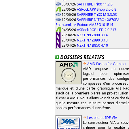
30/07/26
SAPPHIRE TriXX 11.2.0
22/06/26
ASRock APP Shop 2.0.0.8
12/06/26
SAPPHIRE TriXX-M 3.3.5S
12/06/26
SAPPHIRE NITRO+ X870EA
PhantomLink Edition AM5SO101R14
04/05/26
ASRock RGB LED 2.0.217
23/04/26
NZXT N9 Z890 3.14
23/04/26
NZXT N7 Z890 3.13
23/04/26
NZXT N7 B850 4.10
DOSSIERS RELATIFS
AMD Fusion for Gaming
AMD propose un nouvel
logiciel pour optimis
performances des configu
composées d'un processeu
marque et d'une carte graphique ATI Rad
s'agit de la première pierre au projet Fusion
si cher à AMD. Nous allons voir dans ce dossi
quelle mesure cet utilitaire permet d'améli
non les performances du système.
Les pilotes IDE VIA
Le constructeur VIA a souv
critiqué pour la qualité