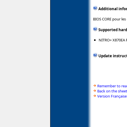
Additional inf
BIOS CORE pour les
Supported har
NITRO+ X870EA P
Update instruc
Remember to read
Back on the shee
Version Française