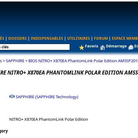
ÉS
|
DOSSIERS
|
INDISPENSABLES
|
UTILITAIRES
|
FORUM
|
ESPACE MEMB
Favoris
Démarrage
E
s
>
SAPPHIRE
>
BIOS NITRO+ X870EA PhantomLink Polar Edition AM5SP201
IRE NITRO+ X870EA PHANTOMLINK POLAR EDITION AM5S
SAPPHIRE (SAPPHIRE Technology)
NITRO+ X870EA PhantomLink Polar Edition
gory