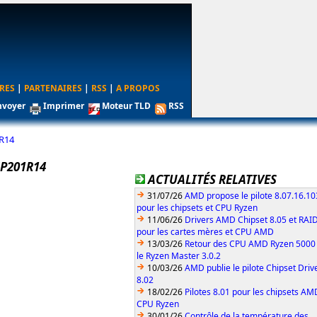
RES
|
PARTENAIRES
|
RSS
|
A PROPOS
nvoyer
Imprimer
Moteur TLD
RSS
R14
P201R14
ACTUALITÉS RELATIVES
31/07/26
AMD propose le pilote 8.07.16.1
pour les chipsets et CPU Ryzen
11/06/26
Drivers AMD Chipset 8.05 et RAID
pour les cartes mères et CPU AMD
13/03/26
Retour des CPU AMD Ryzen 5000
le Ryzen Master 3.0.2
10/03/26
AMD publie le pilote Chipset Driv
8.02
18/02/26
Pilotes 8.01 pour les chipsets AM
CPU Ryzen
30/01/26
Contrôle de la température des