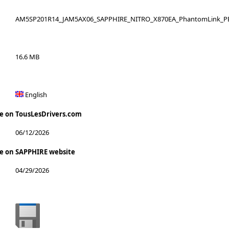
AM5SP201R14_JAM5AX06_SAPPHIRE_NITRO_X870EA_PhantomLink_PE_
16.6 MB
English
te on TousLesDrivers.com
06/12/2026
te on SAPPHIRE website
04/29/2026