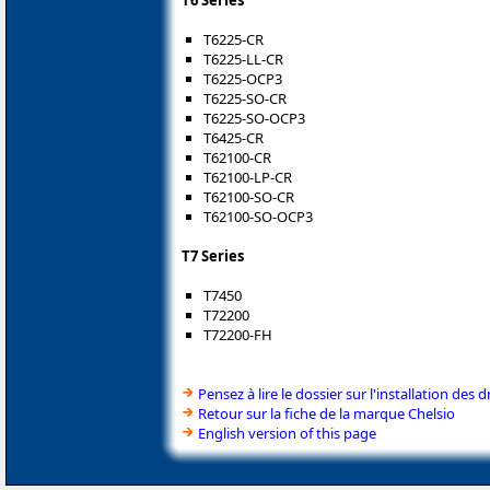
T6225-CR
T6225-LL-CR
T6225-OCP3
T6225-SO-CR
T6225-SO-OCP3
T6425-CR
T62100-CR
T62100-LP-CR
T62100-SO-CR
T62100-SO-OCP3
T7 Series
T7450
T72200
T72200-FH
Pensez à lire le dossier sur l'installation des d
Retour sur la fiche de la marque Chelsio
English version of this page