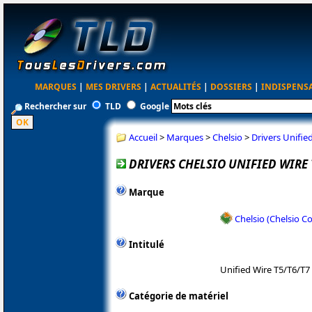
MARQUES
|
MES DRIVERS
|
ACTUALITÉS
|
DOSSIERS
|
INDISPENS
Rechercher sur
TLD
Google
Accueil
>
Marques
>
Chelsio
>
Drivers Unified
DRIVERS CHELSIO UNIFIED WIRE T
Marque
Chelsio (Chelsio 
Intitulé
Unified Wire T5/T6/T7 
Catégorie de matériel