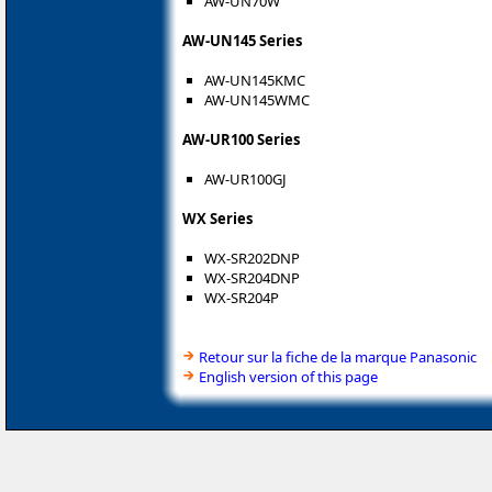
AW-UN70W
AW-UN145 Series
AW-UN145KMC
AW-UN145WMC
AW-UR100 Series
AW-UR100GJ
WX Series
WX-SR202DNP
WX-SR204DNP
WX-SR204P
Retour sur la fiche de la marque Panasonic
English version of this page