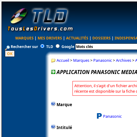
MARQUES
|
MES DRIVERS
|
ACTUALITÉS
|
DOSSIERS
|
INDISPENS
Rechercher sur
TLD
Google
Accueil
>
Marques
>
Panasonic
>
Archives
>
APPLICATION PANASONIC MEDIA 
Attention, il s'agit d'un fichier arc
récente est disponible sur la fich
Marque
Panasonic
Intitulé