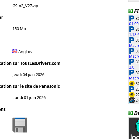
G9m2_V27.zip
F
er
30
01.00
150 Mo
30
1.18.
30
Macro
30
Anglais
Macro
30
cation sur TousLesDrivers.com
2.0
30
Jeudi 04 juin 2026
Macro
30
ation sur le site de Panasonic
27
27
Lundi 01 juin 2026
24
ent
D