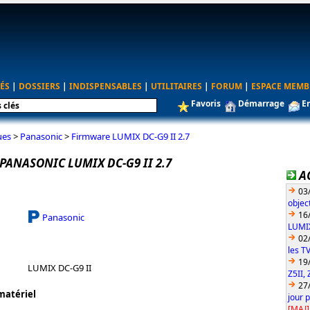
ÉS
|
DOSSIERS
|
INDISPENSABLES
|
UTILITAIRES
|
FORUM
|
ESPACE MEMB
Favoris
Démarrage
E
ues
>
Panasonic
>
Firmware LUMIX DC-G9 II 2.7
PANASONIC LUMIX DC-G9 II 2.7
A
03
objec
16
Panasonic
LUMIX
02
les T
19
LUMIX DC-G9 II
Z5II, 
27
matériel
jour 
[MAJ]