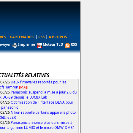
RES
|
PARTENAIRES
|
RSS
|
A PROPOS
nvoyer
Imprimer
Moteur TLD
RSS
CTUALITÉS RELATIVES
/07/26
Deux firmwares reportés pour les
tifs Tamron
[MAJ]
/06/26
Panasonic suspend la mise à jour 2.0 du
 DC-S9 depuis le LUMIX Lab
/04/26
Optimisation de l'interface DLNA pour
V panasonic
/03/26
Nikon rappelle certains appareils photo
Z6III et ZR
/02/26
Panasonic annonce plusieurs mises à
pour la gamme LUMIX et le micro DMW-DMS1