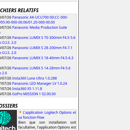
ICHIERS RELATIFS
/07/26
Panasonic AK-UCU700 0D.CC-000-
/05.90-000-00.06/01.20-000-00.00
/07/26
Panasonic Media Production Suite
6
/07/26
Panasonic LUMIX S 70-300mm F4.5-5.6
 O.I.S. 2.0
/07/26
Panasonic LUMIX S 28-200mm F4-7.1
 O.I.S. 2.0
/07/26
Panasonic LUMIX S 18-40mm F4.5-6.3
/07/26
Panasonic LUMIX S 14-28mm F4-5.6
 2.0
/07/26
Insta360 Luna Ultra 1.0.288
/07/26
Panasonic LED Manager LV 1.0.24
/07/26
Insta360 X5 1.11.8
/07/26
GoPro MISSION 1 02.00.00
OSSIERS
L'application Logitech Options et
sa fonction Flow
Bien que son installation soit
facultative, l'application Options est