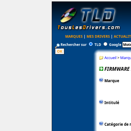
MARQUES
|
MES DRIVERS
|
ACTUALIT
Rechercher sur
TLD
Google
Accueil
>
Marq
FIRMWARE 
Marque
Intitulé
Catégorie de 