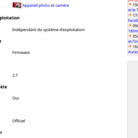
19
Appareil photo et caméra
et le
17
ploitation
Faceb
09
Indépendant du système d'exploitation
180mm
05
r
et l'
16
Aurac
Firmware
2.7
lète
Oui
Officiel
r