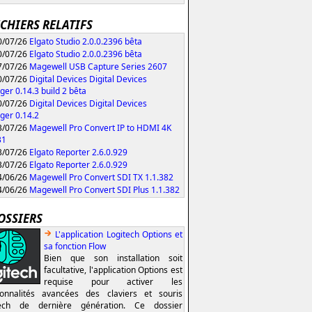
ICHIERS RELATIFS
/07/26
Elgato Studio 2.0.0.2396 bêta
/07/26
Elgato Studio 2.0.0.2396 bêta
/07/26
Magewell USB Capture Series 2607
/07/26
Digital Devices Digital Devices
er 0.14.3 build 2 bêta
/07/26
Digital Devices Digital Devices
er 0.14.2
/07/26
Magewell Pro Convert IP to HDMI 4K
31
/07/26
Elgato Reporter 2.6.0.929
/07/26
Elgato Reporter 2.6.0.929
/06/26
Magewell Pro Convert SDI TX 1.1.382
/06/26
Magewell Pro Convert SDI Plus 1.1.382
OSSIERS
L'application Logitech Options et
sa fonction Flow
Bien que son installation soit
facultative, l'application Options est
requise pour activer les
ionnalités avancées des claviers et souris
tech de dernière génération. Ce dossier