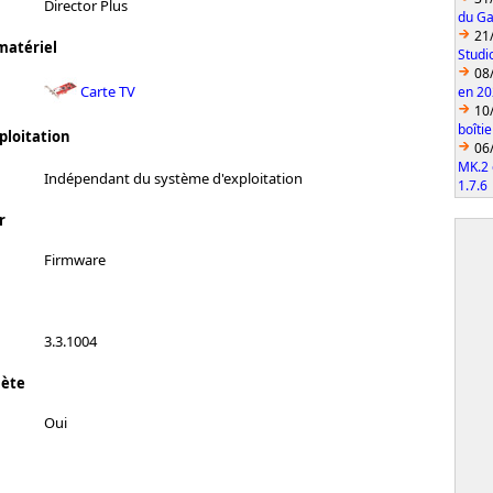
Director Plus
du Ga
21
matériel
Studi
08
Carte TV
en 2
10
boîti
ploitation
06
MK.2 
Indépendant du système d'exploitation
1.7.6
r
Firmware
3.3.1004
lète
Oui