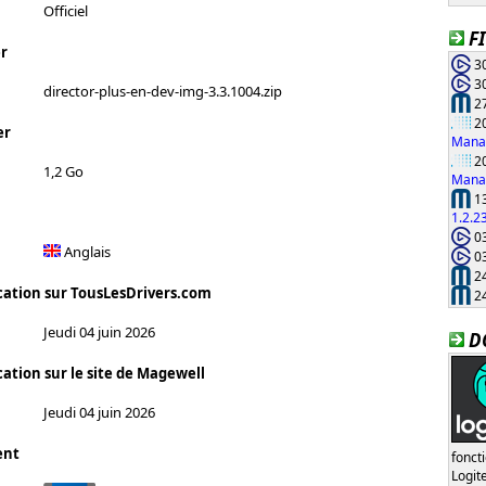
Officiel
F
r
30
30
director-plus-en-dev-img-3.3.1004.zip
27
20
er
Manag
20
1,2 Go
Manag
13
1.2.2
03
Anglais
03
24
cation sur TousLesDrivers.com
24
Jeudi 04 juin 2026
D
cation sur le site de Magewell
Jeudi 04 juin 2026
ent
fonct
Logi