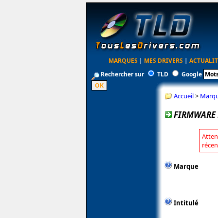
MARQUES
|
MES DRIVERS
|
ACTUALIT
Rechercher sur
TLD
Google
Accueil
>
Marq
FIRMWARE 
Atten
récen
Marque
Intitulé