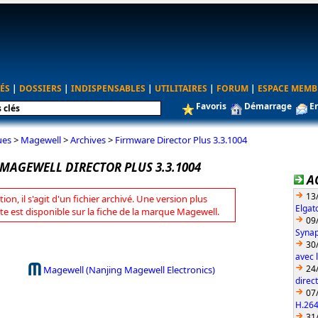
ÉS
|
DOSSIERS
|
INDISPENSABLES
|
UTILITAIRES
|
FORUM
|
ESPACE MEMB
Favoris
Démarrage
E
ues
>
Magewell
>
Archives
>
Firmware Director Plus 3.3.1004
MAGEWELL DIRECTOR PLUS 3.3.1004
A
13
tion, il s'agit d'un fichier archivé. Une version plus
Elgat
te est disponible sur la fiche de la marque Magewell.
09
Synap
30
avec 
24
Magewell (Nanjing Magewell Electronics)
direc
07
H.26
31