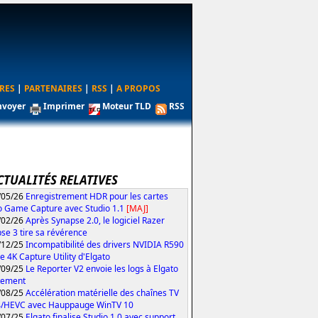
RES
|
PARTENAIRES
|
RSS
|
A PROPOS
nvoyer
Imprimer
Moteur TLD
RSS
CTUALITÉS RELATIVES
/05/26
Enregistrement HDR pour les cartes
o Game Capture avec Studio 1.1
[MAJ]
/02/26
Après Synapse 2.0, le logiciel Razer
se 3 tire sa révérence
/12/25
Incompatibilité des drivers NVIDIA R590
le 4K Capture Utility d'Elgato
/09/25
Le Reporter V2 envoie les logs à Elgato
tement
/08/25
Accélération matérielle des chaînes TV
4/HEVC avec Hauppauge WinTV 10
/07/25
Elgato finalise Studio 1.0 avec support