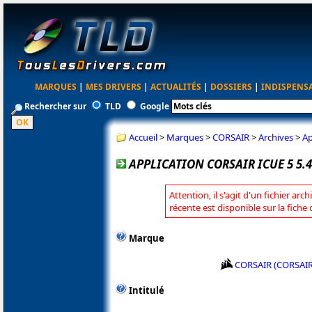
MARQUES
|
MES DRIVERS
|
ACTUALITÉS
|
DOSSIERS
|
INDISPENS
Rechercher sur
TLD
Google
Accueil
>
Marques
>
CORSAIR
>
Archives
>
Ap
APPLICATION CORSAIR ICUE 5 5.4
Attention, il s'agit d'un fichier arc
récente est disponible sur la fich
Marque
CORSAIR (CORSAI
Intitulé