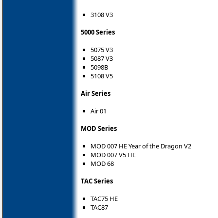
3108 V3
5000 Series
5075 V3
5087 V3
5098B
5108 V5
Air Series
Air 01
MOD Series
MOD 007 HE Year of the Dragon V2
MOD 007 V5 HE
MOD 68
TAC Series
TAC75 HE
TAC87