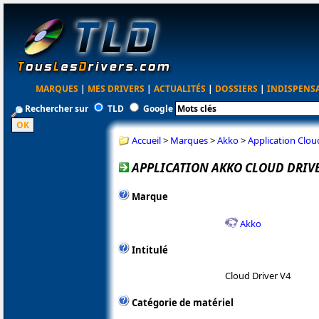
MARQUES
|
MES DRIVERS
|
ACTUALITÉS
|
DOSSIERS
|
INDISPENS
Rechercher sur
TLD
Google
Accueil
>
Marques
>
Akko
>
Application Clou
APPLICATION AKKO CLOUD DRIVER
Marque
Akko
Intitulé
Cloud Driver V4
Catégorie de matériel