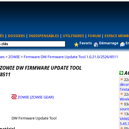
ÉS
|
DOSSIERS
|
INDISPENSABLES
|
UTILITAIRES
|
FORUM
|
ESPACE MEMB
Favoris
Démarrage
E
ues
>
ZOWIE
>
Firmware DW Firmware Update Tool 1.0.21.0/2526/8511
ZOWIE DW FIRMWARE UPDATE TOOL
A
/8511
22
décon
l'ins
22
ZOWIE (ZOWIE GEAR)
Wirel
03
souri
13
DW Firmware Update Tool
VANG
5.45.
05