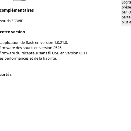
Logi
prése
 complémentaires
par O
part
 souris ZOWIE.
plusi
 cette version
'application de flash en version 1.0.21.0.
firmware des souris en version 2526.
firmware du récepteur sans fil USB en version 8511.
s performances et de la fiabilité.
portés