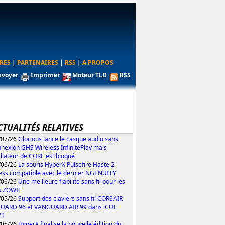
RES
|
PARTENAIRES
|
RSS
|
A PROPOS
nvoyer
Imprimer
Moteur TLD
RSS
CTUALITÉS RELATIVES
/07/26
Glorious lance le casque audio sans
nexion GHS Wireless InfinitePlay mais
tallateur de CORE est bloqué
/06/26
La souris HyperX Pulsefire Haste 2
ess compatible avec le dernier NGENUITY
/06/26
Une meilleure fiabilité sans fil pour les
s ZOWIE
/05/26
Support des claviers sans fil CORSAIR
UARD 96 et VANGUARD AIR 99 dans iCUE
71
/05/26
HyperX finalise la nouvelle édition du