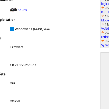
matériel
logic
08
Souris
le GH
13
ploitation
Model
11
VANGU
Windows 11 (64 bit, x64)
09
retiré
r
09
Synap
Firmware
1.0.21.0/2526/8511
lète
Oui
Officiel