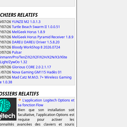
ICHIERS RELATIFS
/07/26
YUNZII M2 1.0.1.3
/07/26
Turtle Beach Swarm II 1.0.0.51
/07/26
MelGeek Horus 1.8.9
/07/26
MelGeek Horus Pyramid Receiver 1.8.9
/07/26
DAREU DAREU Driver 1.5.8.20
/07/26
Bloody WorkShop 8 2026.0724
/07/26
Pulsar
inmann/Pro/TenZ/X2/X2F/X2H/X2N/X3/Xlite
Light/ZywOo 1.32
/07/26
Glorious CORE 2.0 2.1.17
/07/26
Nova Gaming GM115 Hadès 01
/07/26
Mad Catz M.M.O. 7+ Wireless Gaming
 1.0.38
OSSIERS RELATIFS
L'application Logitech Options et
sa fonction Flow
Bien que son installation soit
facultative, l'application Options est
requise pour activer les
ionnalités avancées des claviers et souris