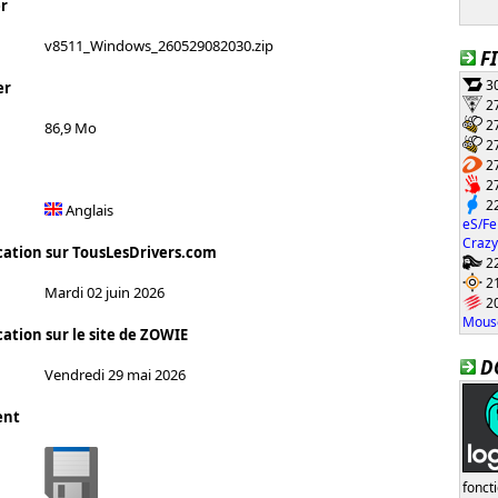
r
v8511_Windows_260529082030.zip
F
30
er
27
27
86,9 Mo
27
27
27
22
Anglais
eS/Fe
Crazy
cation sur TousLesDrivers.com
22
21
Mardi 02 juin 2026
20
Mouse
ation sur le site de ZOWIE
D
Vendredi 29 mai 2026
ent
fonct