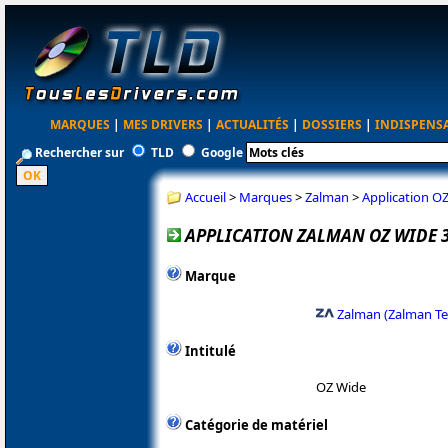
MARQUES
|
MES DRIVERS
|
ACTUALITÉS
|
DOSSIERS
|
INDISPENS
Rechercher sur
TLD
Google
Accueil
>
Marques
>
Zalman
>
Application OZ
APPLICATION ZALMAN OZ WIDE 3
Marque
Zalman (Zalman Te
Intitulé
OZ Wide
Catégorie de matériel