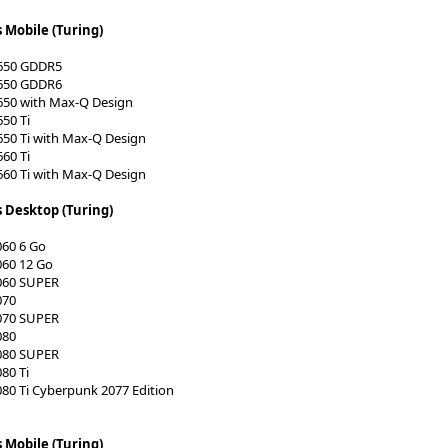
 Mobile (Turing)
650 GDDR5
650 GDDR6
650 with Max-Q Design
50 Ti
50 Ti with Max-Q Design
60 Ti
60 Ti with Max-Q Design
s Desktop (Turing)
060 6 Go
060 12 Go
060 SUPER
070
070 SUPER
080
080 SUPER
80 Ti
80 Ti Cyberpunk 2077 Edition
 Mobile (Turing)