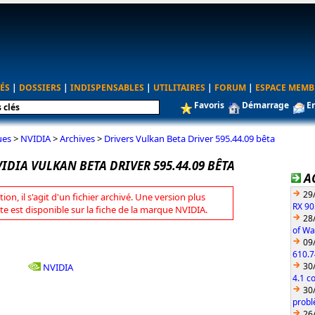
ÉS
|
DOSSIERS
|
INDISPENSABLES
|
UTILITAIRES
|
FORUM
|
ESPACE MEMB
Favoris
Démarrage
E
ues
>
NVIDIA
>
Archives
>
Drivers Vulkan Beta Driver 595.44.09 bêta
IDIA VULKAN BETA DRIVER 595.44.09 BÊTA
A
29
tion, il s'agit d'un fichier archivé. Une version plus
RX 90
te est disponible sur la fiche de la marque NVIDIA.
28
of Wa
09
610.7
30
NVIDIA
4.1 c
30
probl
26