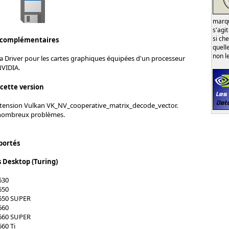
marqu
s'agi
si ch
 complémentaires
quell
non l
a Driver pour les cartes graphiques équipées d'un processeur
NVIDIA.
 cette version
xtension Vulkan VK_NV_cooperative_matrix_decode_vector.
 nombreux problèmes.
portés
s Desktop (Turing)
630
650
650 SUPER
660
660 SUPER
60 Ti