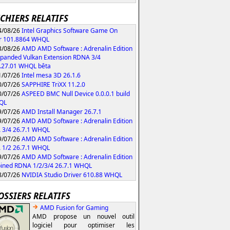
ICHIERS RELATIFS
/08/26
Intel Graphics Software Game On
r 101.8864 WHQL
/08/26
AMD AMD Software : Adrenalin Edition
xpanded Vulkan Extension RDNA 3/4
.27.01 WHQL bêta
/07/26
Intel mesa 3D 26.1.6
/07/26
SAPPHIRE TriXX 11.2.0
/07/26
ASPEED BMC Null Device 0.0.0.1 build
QL
/07/26
AMD Install Manager 26.7.1
/07/26
AMD AMD Software : Adrenalin Edition
 3/4 26.7.1 WHQL
/07/26
AMD AMD Software : Adrenalin Edition
 1/2 26.7.1 WHQL
/07/26
AMD AMD Software : Adrenalin Edition
ned RDNA 1/2/3/4 26.7.1 WHQL
/07/26
NVIDIA Studio Driver 610.88 WHQL
OSSIERS RELATIFS
AMD Fusion for Gaming
AMD propose un nouvel outil
logiciel pour optimiser les