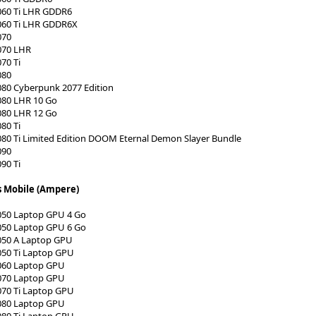
060 Ti LHR GDDR6
060 Ti LHR GDDR6X
070
070 LHR
70 Ti
080
080 Cyberpunk 2077 Edition
080 LHR 10 Go
080 LHR 12 Go
80 Ti
80 Ti Limited Edition DOOM Eternal Demon Slayer Bundle
090
90 Ti
s Mobile (Ampere)
050 Laptop GPU 4 Go
050 Laptop GPU 6 Go
050 A Laptop GPU
050 Ti Laptop GPU
060 Laptop GPU
070 Laptop GPU
070 Ti Laptop GPU
080 Laptop GPU
080 Ti Laptop GPU