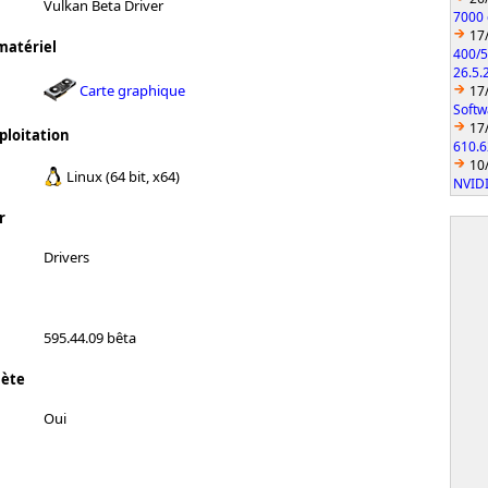
Vulkan Beta Driver
7000 
17
matériel
400/5
26.5.
Carte graphique
17
Softw
17
ploitation
610.6
10
Linux (64 bit, x64)
NVIDI
r
Drivers
595.44.09 bêta
lète
Oui