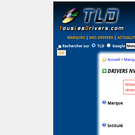
MARQUES
|
MES DRIVERS
|
ACTUALIT
Rechercher sur
TLD
Google
Accueil
>
Marq
DRIVERS NV
Atten
récen
Marque
Intitulé