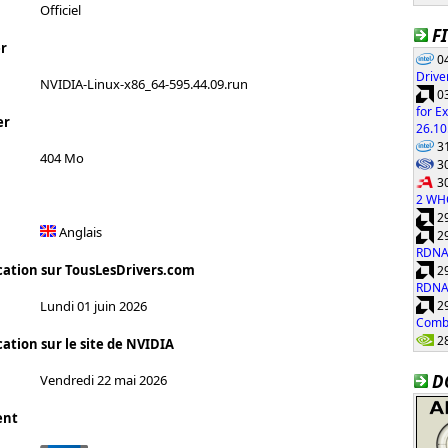
Officiel
F
r
04
Drive
NVIDIA-Linux-x86_64-595.44.09.run
03
for E
er
26.10
31
404 Mo
30
30
2 WH
29
Anglais
29
RDNA
cation sur TousLesDrivers.com
29
RDNA
29
Lundi 01 juin 2026
Combi
28
ation sur le site de NVIDIA
D
Vendredi 22 mai 2026
ent