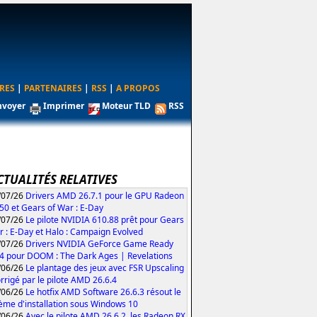
RES
|
PARTENAIRES
|
RSS
|
A PROPOS
nvoyer
Imprimer
Moteur TLD
RSS
CTUALITÉS RELATIVES
/07/26
Drivers AMD 26.7.1 pour le GPU Radeon
50 et Gears of War : E-Day
/07/26
Le pilote NVIDIA 610.88 prêt pour Gears
r : E-Day et Halo : Campaign Evolved
/07/26
Drivers NVIDIA GeForce Game Ready
4 pour DOOM : The Dark Ages | Revelations
/06/26
Le plantage des jeux avec FSR Upscaling
orrigé par le pilote AMD 26.6.4
/06/26
Le hotfix AMD Software 26.6.3 résout le
ème d'installation sous Windows 10
/06/26
Avec le pilote AMD 26.6.2, les Radeon RX