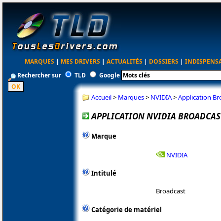
MARQUES
|
MES DRIVERS
|
ACTUALITÉS
|
DOSSIERS
|
INDISPENS
Rechercher sur
TLD
Google
Accueil
>
Marques
>
NVIDIA
>
Application Br
APPLICATION NVIDIA BROADCAST 
Marque
NVIDIA
Intitulé
Broadcast
Catégorie de matériel